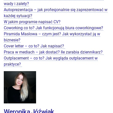
wady i zalety?
Autoprezentacja – jak profesjonalnie się zaprezentować w
każdej sytuacji?
W jakim programie napisać CV?
Coworking co to? Jak funkcjonują biura coworkingowe?
Piramida Maslowa – czym jest? Jak wykorzystać ją w
biznesie?
Cover letter – co to? Jak napisać?
Praca w mediach – jak dostać? Ile zarabia dziennikarz?
Outplacement – co to? Jak wygląda outplacement w
praktyce?
Weronika Jóźwiak