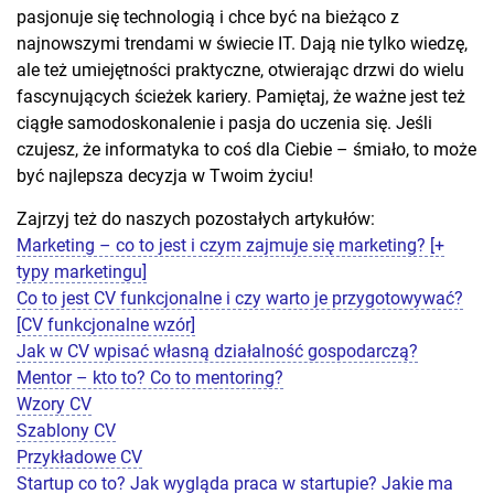
pasjonuje się technologią i chce być na bieżąco z
najnowszymi trendami w świecie IT. Dają nie tylko wiedzę,
ale też umiejętności praktyczne, otwierając drzwi do wielu
fascynujących ścieżek kariery. Pamiętaj, że ważne jest też
ciągłe samodoskonalenie i pasja do uczenia się. Jeśli
czujesz, że informatyka to coś dla Ciebie – śmiało, to może
być najlepsza decyzja w Twoim życiu!
Zajrzyj też do naszych pozostałych artykułów:
Marketing – co to jest i czym zajmuje się marketing? [+
typy marketingu]
Co to jest CV funkcjonalne i czy warto je przygotowywać?
[CV funkcjonalne wzór]
Jak w CV wpisać własną działalność gospodarczą?
Mentor – kto to? Co to mentoring?
Wzory CV
Szablony CV
Przykładowe CV
Startup co to? Jak wygląda praca w startupie? Jakie ma