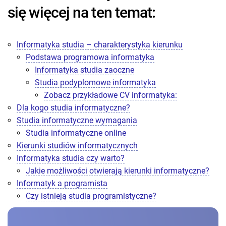
się więcej na ten temat:
Informatyka studia – charakterystyka kierunku
Podstawa programowa informatyka
Informatyka studia zaoczne
Studia podyplomowe informatyka
Zobacz przykładowe CV informatyka:
Dla kogo studia informatyczne?
Studia informatyczne wymagania
Studia informatyczne online
Kierunki studiów informatycznych
Informatyka studia czy warto?
Jakie możliwości otwierają kierunki informatyczne?
Informatyk a programista
Czy istnieją studia programistyczne?