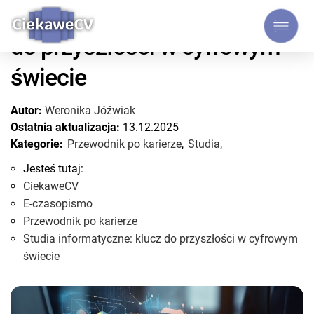
Studia informatyczne: klucz
do przyszłości w cyfrowym
świecie
Autor:
Weronika Jóźwiak
Ostatnia aktualizacja:
13.12.2025
Kategorie:
Przewodnik po karierze
,
Studia
,
Jesteś tutaj:
CiekaweCV
E-czasopismo
Przewodnik po karierze
Studia informatyczne: klucz do przyszłości w cyfrowym
świecie