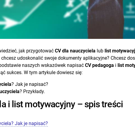
wiedzieć, jak przygotować
CV dla nauczyciela
lub
list motywacy
chcesz udoskonalić swoje dokumenty aplikacyjne? Chcesz dosta
 podstawie naszych wskazówek napisać
CV pedagoga
i
list mo
nąć sukces. W tym artykule dowiesz się:
yciela
? Jak je napisać?
uczyciela
? Przykłady.
 i list motywacyjny – spis treści
ciela? Jak je napisać?