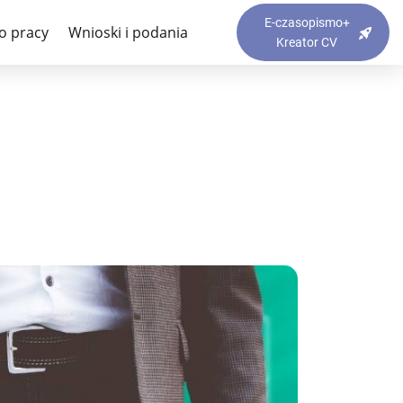
y w szkole? – porady
E-czasopismo+
o pracy
Wnioski i podania
Kreator CV