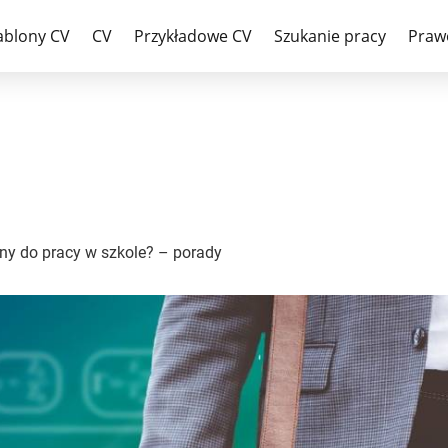
iela i list motywacyjny do prac
ablony CV
CV
Przykładowe CV
Szukanie pracy
Praw
jny do pracy w szkole? – porady