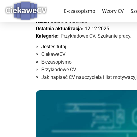
Jak napisać CV nauczyc
E-czasopismo
Wzory CV
Sz
Autor:
Joanna Matczak
Ostatnia aktualizacja:
12.12.2025
Kategorie:
Przykładowe CV
,
Szukanie pracy
,
Jesteś tutaj:
CiekaweCV
E-czasopismo
Przykładowe CV
Jak napisać CV nauczyciela i list motywacy