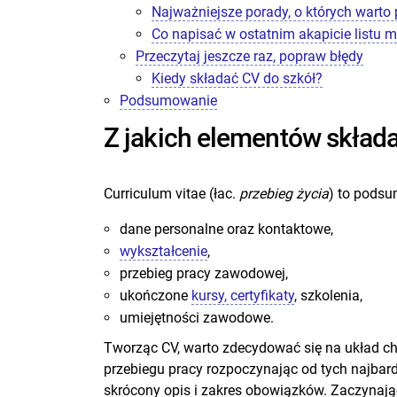
Najważniejsze porady, o których warto
Co napisać w ostatnim akapicie listu 
Przeczytaj jeszcze raz, popraw błędy
Kiedy składać CV do szkół?
Podsumowanie
Z jakich elementów składa
Curriculum vitae (łac.
przebieg życia
) to podsu
dane personalne oraz kontaktowe,
wykształcenie
,
przebieg pracy zawodowej,
ukończone
kursy, certyfikaty
, szkolenia,
umiejętności zawodowe.
Tworząc CV, warto zdecydować się na układ chr
przebiegu pracy rozpoczynając od tych najbard
skrócony opis i zakres obowiązków. Zaczynając