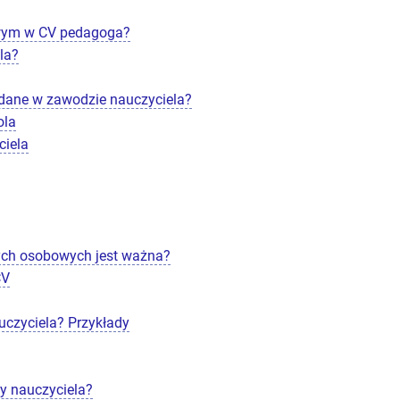
wym w CV pedagoga?
la?
ądane w zawodzie nauczyciela?
ola
ciela
ych osobowych jest ważna?
CV
uczyciela? Przykłady
ny nauczyciela?