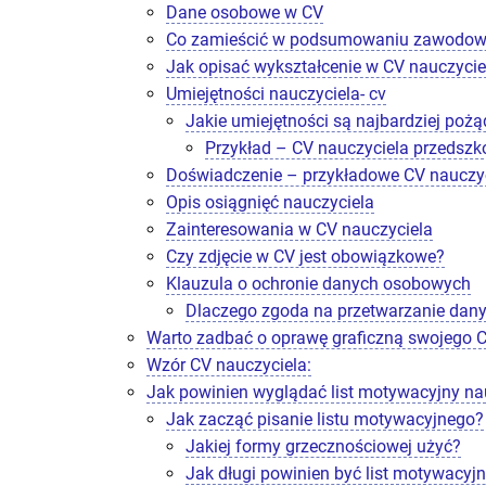
Dane osobowe w CV
Co zamieścić w podsumowaniu zawodo
Jak opisać wykształcenie w CV nauczycie
Umiejętności nauczyciela- cv
Jakie umiejętności są najbardziej poż
Przykład – CV nauczyciela przedszk
Doświadczenie – przykładowe CV nauczy
Opis osiągnięć nauczyciela
Zainteresowania w CV nauczyciela
Czy zdjęcie w CV jest obowiązkowe?
Klauzula o ochronie danych osobowych
Dlaczego zgoda na przetwarzanie dan
Warto zadbać o oprawę graficzną swojego 
Wzór CV nauczyciela:
Jak powinien wyglądać list motywacyjny na
Jak zacząć pisanie listu motywacyjnego?
Jakiej formy grzecznościowej użyć?
Jak długi powinien być list motywacyj