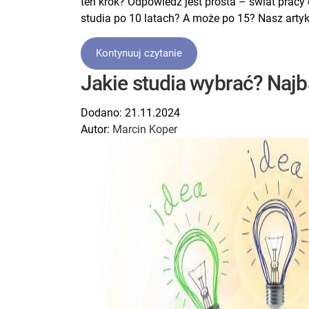
ten krok? Odpowiedź jest prosta – świat prac
studia po 10 latach? A może po 15? Nasz arty
Kontynuuj czytanie
Jakie studia wybrać? Najb
Dodano:
21.11.2024
Autor:
Marcin Koper