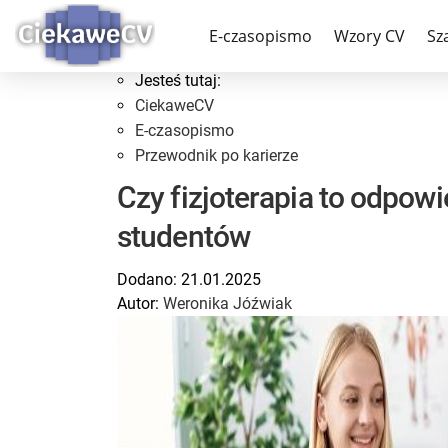
Przewodnik po karierz
E-czasopismo
Wzory CV
Sz
Jesteś tutaj:
CiekaweCV
E-czasopismo
Przewodnik po karierze
Czy fizjoterapia to odpow
studentów
Dodano:
21.01.2025
Autor:
Weronika Jóźwiak