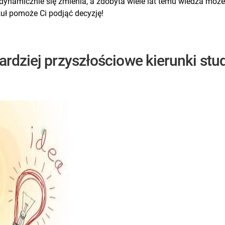
y dynamicznie się zmienia, a zdobyta wiele lat temu wiedza mo
kuł pomoże Ci podjąć decyzję!
ardziej przyszłościowe kierunki st