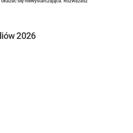
że okazać się niewystarczająca. Rozważasz
udiów 2026