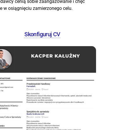
codawcy cenią sobie zaangażowanie i chęć
ne w osiągnięciu zamierzonego celu.
Skonfiguruj CV