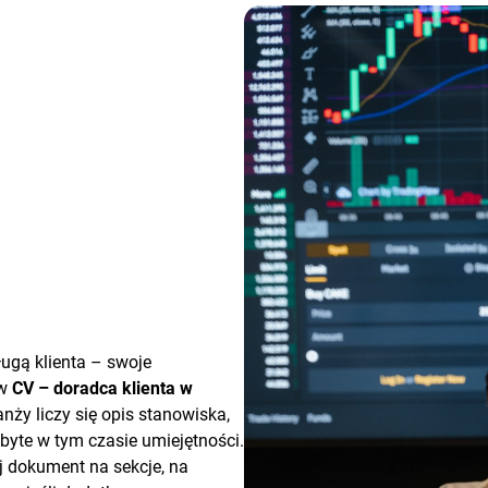
ługą klienta – swoje
 w
CV – doradca klienta w
nży liczy się opis stanowiska,
obyte w tym czasie umiejętności.
j dokument na sekcje, na