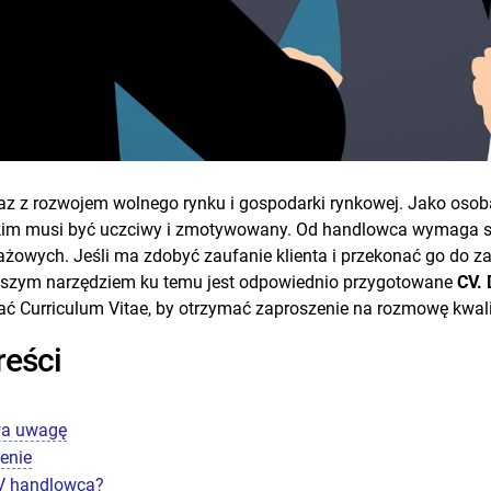
 wraz z rozwojem wolnego rynku i gospodarki rynkowej. Jako o
stkim musi być uczciwy i zmotywowany. Od handlowca wymaga si
żowych. Jeśli ma zdobyć zaufanie klienta i przekonać go do z
epszym narzędziem ku temu jest odpowiednio przygotowane
CV. 
ać Curriculum Vitae, by otrzymać zaproszenie na rozmowę kwali
reści
uwa uwagę
enie
CV handlowca?