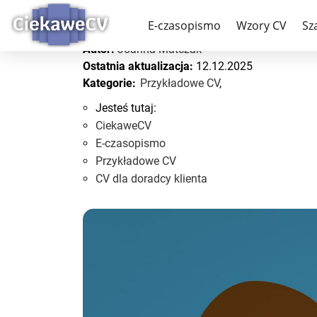
CV dla doradcy klienta
E-czasopismo
Wzory CV
Sz
Autor:
Joanna Matczak
Ostatnia aktualizacja:
12.12.2025
Kategorie:
Przykładowe CV
,
Jesteś tutaj:
CiekaweCV
E-czasopismo
Przykładowe CV
CV dla doradcy klienta