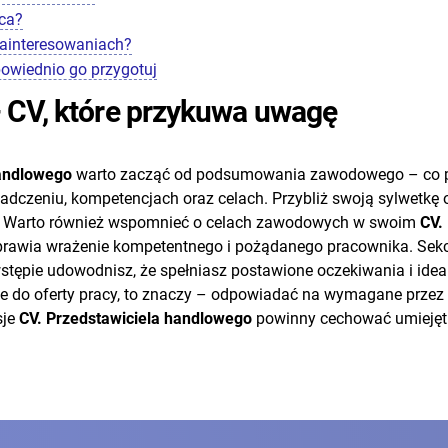
wca?
 zainteresowaniach?
owiednio go przygotuj
– CV, które przykuwa uwagę
handlowego
warto zacząć od podsumowania zawodowego – co 
czeniu, kompetencjach oraz celach. Przybliż swoją sylwetkę op
ra. Warto również wspomnieć o celach zawodowych w swoim
CV.
je sprawia wrażenie kompetentnego i pożądanego pracownika.
stępie udowodnisz, że spełniasz postawione oczekiwania i idea
do oferty pracy, to znaczy – odpowiadać na wymagane przez p
sje
CV. Przedstawiciela handlowego
powinny cechować umiejętn