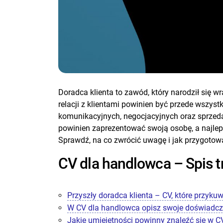
Doradca klienta to zawód, który narodził się
relacji z klientami powinien być przede wszy
komunikacyjnych, negocjacyjnych oraz sprzeda
powinien zaprezentować swoją osobę, a najl
Sprawdź, na co zwrócić uwagę i jak przygotow
CV dla handlowca – Spis t
Przyszły doradca klienta – CV, które przyk
W CV dla handlowca opisz swoje doświadcz
Jakie umiejętności powinny znaleźć się w 