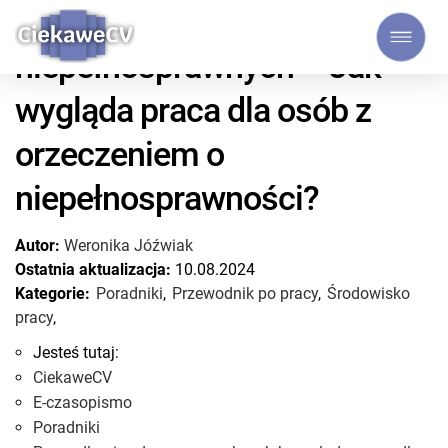
Praca dla
niepełnosprawnych – Jak
wygląda praca dla osób z
orzeczeniem o
niepełnosprawności?
Autor:
Weronika Jóźwiak
Ostatnia aktualizacja:
10.08.2024
Kategorie:
Poradniki
,
Przewodnik po pracy
,
Środowisko
pracy
,
Jesteś tutaj:
CiekaweCV
E-czasopismo
Poradniki