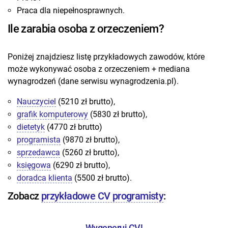
Praca dla niepełnosprawnych.
Ile zarabia osoba z orzeczeniem?
Poniżej znajdziesz listę przykładowych zawodów, które
może wykonywać osoba z orzeczeniem + mediana
wynagrodzeń (dane serwisu wynagrodzenia.pl).
Nauczyciel
(5210 zł brutto),
grafik komputerowy
(5830 zł brutto),
dietetyk
(4770 zł brutto)
programista
(9870 zł brutto),
sprzedawca
(5260 zł brutto),
księgowa
(6290 zł brutto),
doradca klienta
(5500 zł brutto).
Zobacz
przykładowe CV programisty
:
Wygeneruj CV!