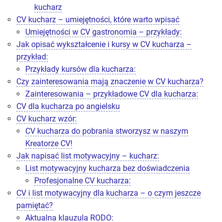
kucharz
CV kucharz – umiejętności, które warto wpisać
Umiejętności w CV gastronomia – przykłady:
Jak opisać wykształcenie i kursy w CV kucharza –
przykład:
Przykłady kursów dla kucharza:
Czy zainteresowania mają znaczenie w CV kucharza?
Zainteresowania – przykładowe CV dla kucharza:
CV dla kucharza po angielsku
CV kucharz wzór:
CV kucharza do pobrania stworzysz w naszym
Kreatorze CV!
Jak napisać list motywacyjny – kucharz:
List motywacyjny kucharza bez doświadczenia
Profesjonalne CV kucharza:
CV i list motywacyjny dla kucharza – o czym jeszcze
pamiętać?
Aktualna klauzula RODO: