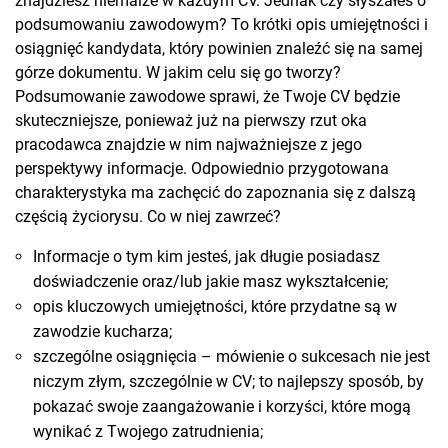
znajdziesz niemalże w każdym CV. Jednak czy słyszałeś o
podsumowaniu zawodowym? To krótki opis umiejętności i
osiągnięć kandydata, który powinien znaleźć się na samej
górze dokumentu. W jakim celu się go tworzy?
Podsumowanie zawodowe sprawi, że Twoje CV będzie
skuteczniejsze, ponieważ już na pierwszy rzut oka
pracodawca znajdzie w nim najważniejsze z jego
perspektywy informacje. Odpowiednio przygotowana
charakterystyka ma zachęcić do zapoznania się z dalszą
częścią życiorysu. Co w niej zawrzeć?
Informacje o tym kim jesteś, jak długie posiadasz
doświadczenie oraz/lub jakie masz wykształcenie;
opis kluczowych umiejętności, które przydatne są w
zawodzie kucharza;
szczególne osiągnięcia – mówienie o sukcesach nie jest
niczym złym, szczególnie w CV; to najlepszy sposób, by
pokazać swoje zaangażowanie i korzyści, które mogą
wynikać z Twojego zatrudnienia;