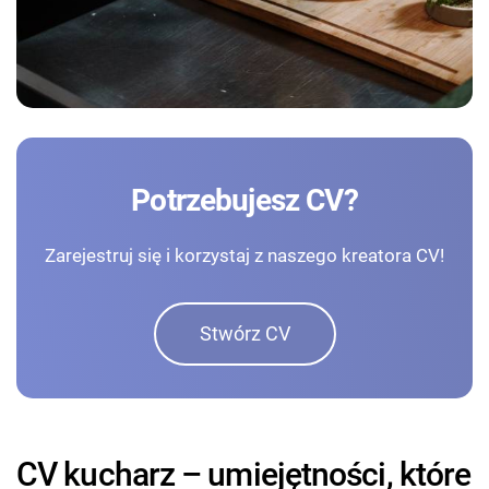
Potrzebujesz CV?
Zarejestruj się i korzystaj z naszego kreatora CV!
Stwórz CV
CV kucharz – umiejętności, które