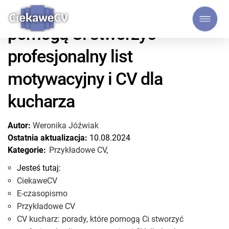
CV kucharz: porady, które
pomogą Ci stworzyć
profesjonalny list
motywacyjny i CV dla
kucharza
Autor:
Weronika Jóźwiak
Ostatnia aktualizacja:
10.08.2024
Kategorie:
Przykładowe CV
,
Jesteś tutaj:
CiekaweCV
E-czasopismo
Przykładowe CV
CV kucharz: porady, które pomogą Ci stworzyć