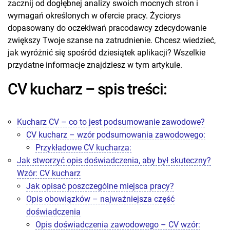
zacznij od dogłębnej analizy swoich mocnych stron i
wymagań określonych w ofercie pracy. Życiorys
dopasowany do oczekiwań pracodawcy zdecydowanie
zwiększy Twoje szanse na zatrudnienie. Chcesz wiedzieć,
jak wyróżnić się spośród dziesiątek aplikacji? Wszelkie
przydatne informacje znajdziesz w tym artykule.
CV kucharz – spis treści:
Kucharz CV – co to jest podsumowanie zawodowe?
CV kucharz – wzór podsumowania zawodowego:
Przykładowe CV kucharza:
Jak stworzyć opis doświadczenia, aby był skuteczny?
Wzór: CV kucharz
Jak opisać poszczególne miejsca pracy?
Opis obowiązków – najważniejsza część
doświadczenia
Opis doświadczenia zawodowego – CV wzór: