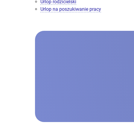
Urlop rodzicielski
Urlop na poszukiwanie pracy