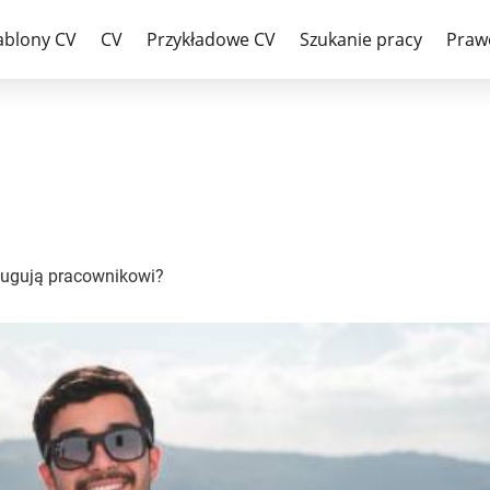
y i jakie urlopy przysługują pr
ablony CV
CV
Przykładowe CV
Szukanie pracy
Praw
sługują pracownikowi?