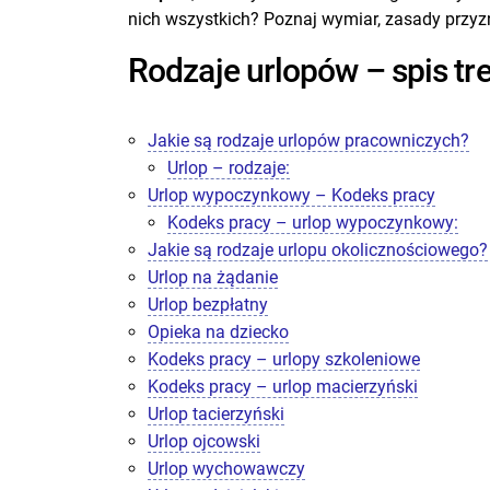
nich wszystkich? Poznaj wymiar, zasady przyz
Rodzaje urlopów – spis tre
Jakie są rodzaje urlopów pracowniczych?
Urlop – rodzaje:
Urlop wypoczynkowy – Kodeks pracy
Kodeks pracy – urlop wypoczynkowy:
Jakie są rodzaje urlopu okolicznościowego?
Urlop na żądanie
Urlop bezpłatny
Opieka na dziecko
Kodeks pracy – urlopy szkoleniowe
Kodeks pracy – urlop macierzyński
Urlop tacierzyński
Urlop ojcowski
Urlop wychowawczy