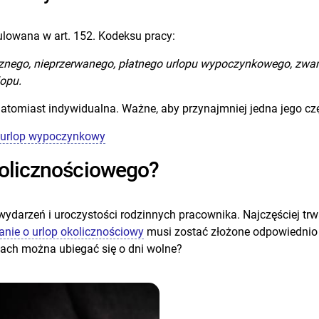
lowana w art. 152. Kodeksu pracy:
znego, nieprzerwanego, płatnego urlopu wypoczynkowego, zwan
lopu.
natomiast indywidualna. Ważne, aby przynajmniej jedna jego c
 urlop wypoczynkowy
kolicznościowego?
darzeń i uroczystości rodzinnych pracownika. Najczęściej trwa 1
nie o urlop okolicznościowy
musi zostać złożone odpowiednio 
jach można ubiegać się o dni wolne?