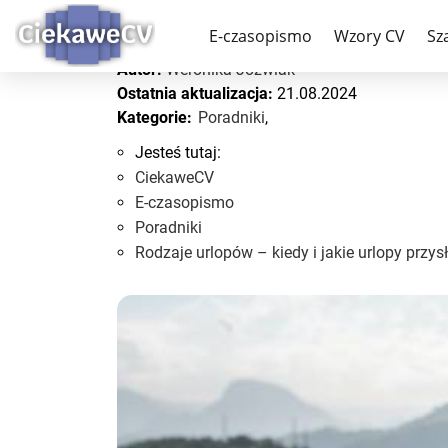
Rodzaje urlopów – kied
E-czasopismo
Wzory CV
Sz
Autor:
Weronika Jóźwiak
Ostatnia aktualizacja:
21.08.2024
Kategorie:
Poradniki
,
Jesteś tutaj:
CiekaweCV
E-czasopismo
Poradniki
Rodzaje urlopów – kiedy i jakie urlopy przy