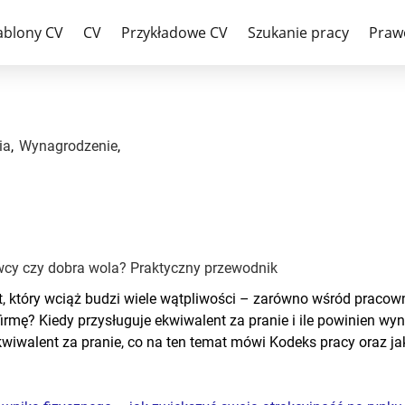
– obowiązek pracodawcy czy dob
ablony CV
CV
Przykładowe CV
Szukanie pracy
Praw
ia
,
Wynagrodzenie
,
wcy czy dobra wola? Praktyczny przewodnik
t, który wciąż budzi wiele wątpliwości – zarówno wśród pracow
rmę? Kiedy przysługuje ekwiwalent za pranie i ile powinien wyn
wiwalent za pranie, co na ten temat mówi Kodeks pracy oraz 