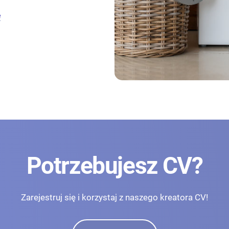
e
Potrzebujesz CV?
Zarejestruj się i korzystaj z naszego kreatora CV!