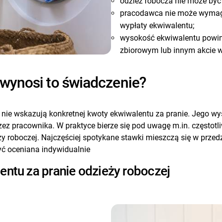
odzież robocza nie może być
pracodawca nie może wymaga
wypłaty ekwiwalentu;
wysokość ekwiwalentu powinn
zbiorowym lub innym akcie 
e wynosi to świadczenie?
y nie wskazują konkretnej kwoty ekwiwalentu za pranie. Jego w
pracownika. W praktyce bierze się pod uwagę m.in. częstotliw
 roboczej. Najczęściej spotykane stawki mieszczą się w przedzi
yć oceniana indywidualnie
entu za pranie odzieży roboczej