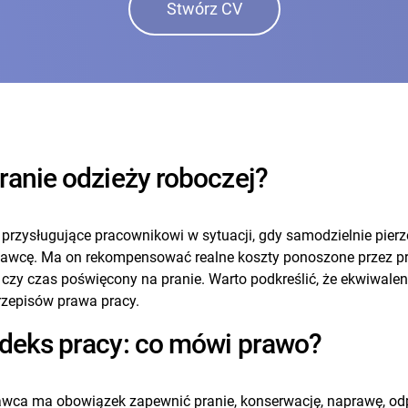
Stwórz CV
ranie odzieży roboczej?
 przysługujące pracownikowi w sytuacji, gdy samodzielnie pier
awcę. Ma on rekompensować realne koszty ponoszone przez prac
lki czy czas poświęcony na pranie. Warto podkreślić, że ekwiwal
rzepisów prawa pracy.
odeks pracy: co mówi prawo?
awca ma obowiązek zapewnić pranie, konserwację, naprawę, odpy