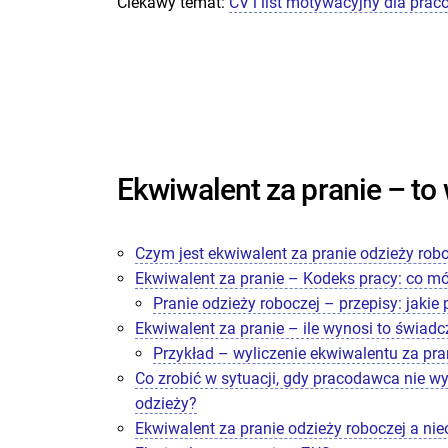
Ciekawy temat:
CV i list motywacyjny dla prac
Ekwiwalent za pranie – to
Czym jest ekwiwalent za pranie odzieży rob
Ekwiwalent za pranie – Kodeks pracy: co m
Pranie odzieży roboczej – przepisy: jakie
Ekwiwalent za pranie – ile wynosi to świadc
Przykład – wyliczenie ekwiwalentu za pra
Co zrobić w sytuacji, gdy pracodawca nie w
odzieży?
Ekwiwalent za pranie odzieży roboczej a ni