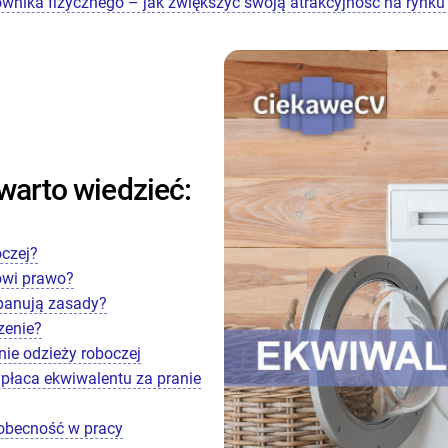
ownika fizycznego – jak zwiększyć swoją atrakcyjność na rynku
 warto wiedzieć:
oczej?
ówi prawo?
 panują zasady?
zenie?
nie odzieży roboczej
ypłaca ekwiwalentu za pranie
eobecność w pracy