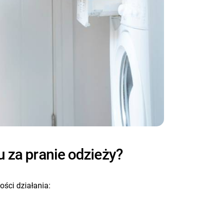
u za pranie odzieży?
ści działania: