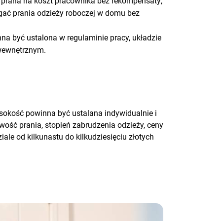
 prana na koszt pracownika bez rekompensaty;
ć prania odzieży roboczej w domu bez
a być ustalona w regulaminie pracy, układzie
wewnętrznym.
ysokość powinna być ustalana indywidualnie i
ość prania, stopień zabrudzenia odzieży, ceny
ale od kilkunastu do kilkudziesięciu złotych