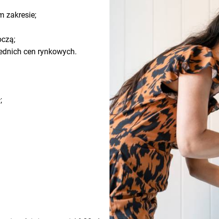
 zakresie;
oczą;
ednich cen rynkowych.
;