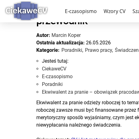
Ekwiwalent za pranie 
E-czasopismo
Wzory CV
Sz
przewodnik
Autor:
Marcin Koper
Ostatnia aktualizacja:
26.05.2026
Kategorie:
Poradniki
,
Prawo pracy
,
Świadczen
Jesteś tutaj:
CiekaweCV
E-czasopismo
Poradniki
Ekwiwalent za pranie – obowiązek pracoda
Ekwiwalent za pranie odzieży roboczej to tema
roboczej zawsze musi być finansowane przez fi
merytoryczny sposób wyjaśniamy, czym jest ek
niewypłacania należnego świadczenia.