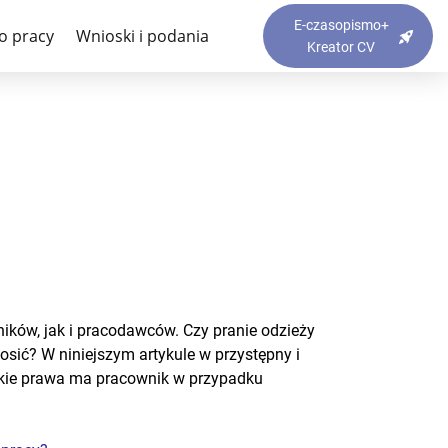
ra wola? Praktyczny
E-czasopismo+
o pracy
Wnioski i podania
Kreator CV
ników, jak i pracodawców. Czy pranie odzieży
osić? W niniejszym artykule w przystępny i
jakie prawa ma pracownik w przypadku