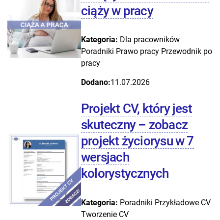
ciąży w pracy
Kategoria:
Dla pracowników
Poradniki
Prawo pracy
Przewodnik po
pracy
Dodano:
11.07.2026
Projekt CV, który jest
skuteczny – zobacz
projekt życiorysu w 7
wersjach
kolorystycznych
Kategoria:
Poradniki
Przykładowe CV
Tworzenie CV