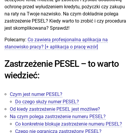
ochronę przed wyłudzeniem kredytu, pożyczki czy zakupu
na raty na Twoje nazwisko. Na czym dokładnie polega
zastrzeżenie PESEL? Kiedy warto to zrobić i czy procedura
jest skomplikowana? Sprawdź!
Polecamy:
Co zawiera profesjonalna aplikacja na
stanowisko pracy? [+ aplikacja o pracę wzór]
Zastrzeżenie PESEL – to warto
wiedzieć:
Czym jest numer PESEL?
Do czego służy numer PESEL?
Od kiedy zastrzeżenie PESEL jest możliwe?
Na czym polega zastrzeżenie numeru PESEL?
Co konkretnie blokuje zastrzeżenie numeru PESEL?
Czego nie ogranicza zastrzeżony PESEL?