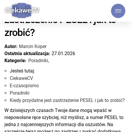
Kiedy przydatne jest
zastrzeżenie PESEL i jak to
zrobić?
Autor:
Marcin Koper
Ostatnia aktualizacja:
27.01.2026
Kategorie:
Poradniki
,
Jesteś tutaj:
CiekaweCV
E-czasopismo
Poradniki
Kiedy przydatne jest zastrzeżenie PESEL i jak to zrobić?
W dzisiejszych czasach Twoje dane mogą wpaść w
niepowołane ręce szybciej, niż myślisz, a numer PESEL to
jedna z najcenniejszych informacji dla oszustów. Na
szczęście teraz możesz go zastrzec i zyskać dodatkową