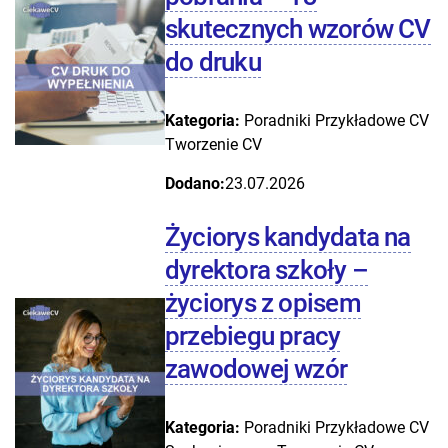
skutecznych wzorów CV
do druku
Kategoria:
Poradniki
Przykładowe CV
Tworzenie CV
Dodano:
23.07.2026
Życiorys kandydata na
dyrektora szkoły –
życiorys z opisem
przebiegu pracy
zawodowej wzór
Kategoria:
Poradniki
Przykładowe CV