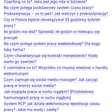
Coaching co to? Jaka jest jego rola w biznesie?
Na czym polega podstawowy system czasu pracy?
Prokrastynacja – co to jest? Jak walczyć z prokrastynacją?
Czy w Polsce będzie obowiązywał 35 godzinny tydzień
pracy?
Ile godzin ma etat? Sprawdź, ile godzin w miesiącu się
pracuje!
Na czym polega system pracy weekendowej? Dla kogo
taka forma?
Czym charakteryzuje się kontrakt menedżerski? Kiedy
warto go zawrzeć?
E commerce co to? Wszystko, co musisz wiedzieć o handlu
eletronicznym
Czym zajmuje się social media manager? Jak zacząć
pracę w branży social media?
Jak wygląda praca w ruchu ciągłym? [Przykładowy
harmonogram pracy w ruchu ciągłym]
System RCP: jak działa elektroniczna rejestracja czasu
pracy? Jakie ma wady i zalety?