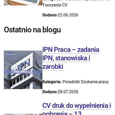
Tworzenie CV
Dodano:
22.06.2026
Ostatnio na blogu
IPN Praca – zadania
IPN, stanowiska i
zarobki
Kategoria:
Poradniki
Szukanie pracy
Dodano:
28.07.2026
CV druk do wypełnienia i
pobrania – 13