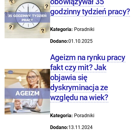
obowiązywał 35
godzinny tydzień pracy?
Kategoria:
Poradniki
Dodano:
01.10.2025
Ageizm na rynku pracy
fakt czy mit? Jak
objawia się
dyskryminacja ze
względu na wiek?
Kategoria:
Poradniki
Dodano:
13.11.2024