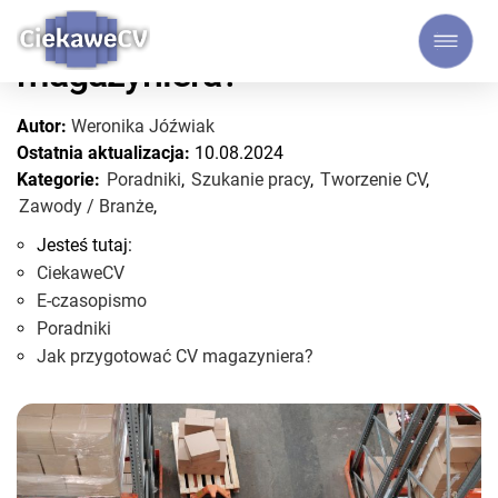
Jak przygotować CV
magazyniera?
Autor:
Weronika Jóźwiak
Ostatnia aktualizacja:
10.08.2024
Kategorie:
Poradniki
,
Szukanie pracy
,
Tworzenie CV
,
Zawody / Branże
,
Jesteś tutaj:
CiekaweCV
E-czasopismo
Poradniki
Jak przygotować CV magazyniera?