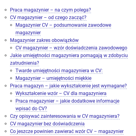
Praca magazynier – na czym polega?
CV magazynier – od czego zacząć?
Magazynier CV – podsumowanie zawodowe
magazynier
Magazynier zakres obowiązków
CV magazynier – wzór doświadczenia zawodowego
Jakie umiejętności magazyniera pomagają w zdobyciu
zatrudnienia?
Twarde umiejętności magazyniera w CV:
Magazynier – umiejętności miękkie
Praca magazyn – jakie wykształcenie jest wymagane?
Wykształcenie wzór – CV dla magazyniera
Praca magazynier – jakie dodatkowe informacje
wpisać do CV?
Czy opisywać zainteresowania w CV magazyniera?
CV magazynier bez doświadczenia
Co jeszcze powinien zawierać wzór CV – magazynier