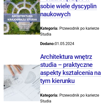
sobie wiele dyscyplin
naukowych
Kategoria:
Przewodnik po karierze
Studia
Dodano:
01.05.2024
Architektura wnętrz
studia – praktyczne
aspekty kształcenia na
tym kierunku
Kategoria:
Przewodnik po karierze
Studia