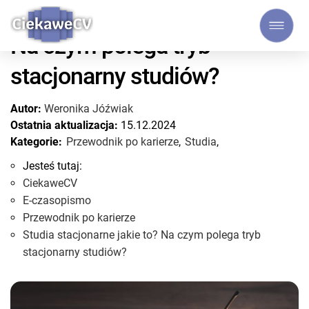
Studia stacjonarne jakie to?
Na czym polega tryb
stacjonarny studiów?
Autor:
Weronika Jóźwiak
Ostatnia aktualizacja:
15.12.2024
Kategorie:
Przewodnik po karierze
,
Studia
,
Jesteś tutaj:
CiekaweCV
E-czasopismo
Przewodnik po karierze
Studia stacjonarne jakie to? Na czym polega tryb
stacjonarny studiów?