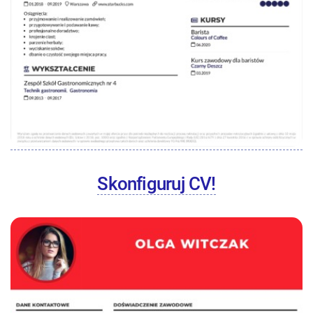
Skonfiguruj CV!