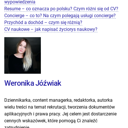
wypowiedzenia
Resume – co oznacza po polsku? Czym różni się od CV?
Concierge – co to? Na czym polegają usługi concierge?
Przychód a dochód – czym się różnią?
CV naukowe – jak napisać życiorys naukowy?
Weronika Jóźwiak
Dziennikarka, content managerka, redaktorka, autorka
wielu treści na temat rekrutacji, tworzenia dokumentów
aplikacyjnych i prawa pracy. Jej celem jest dostarczenie
cennych wskazówek, które pomogą Ci znaleźć
zatrudnienie.