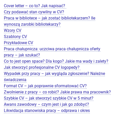
Cover letter – co to? Jak napisać?
Czy podawać stan cywilny w CV?
Praca w bibliotece – jak zostać bibliotekarzem? Ile
wynoszą zarobki bibliotekarzy?
Wzory CV
Szablony CV
Przykładowe CV
Praca chałupnicza: uczciwa praca chałupnicza oferty
pracy – jak szukać?
Co to jest open space? Dla kogo? Jakie ma wady i zalety?
Jak stworzyć profesjonalne CV logopedy?
Wypadek przy pracy – jak wygląda zgłoszenie? Należne
świadczenia
Format CV – jak poprawnie sformatować CV?
Zwolnienie z pracy – co robić? Jakie prawa ma pracownik?
Szybkie CV – jak stworzyć szybkie CV w 5 minut?
Awans zawodowy – czym jest i jak go zdobyć?
Likwidacja stanowiska pracy – odprawa i okres