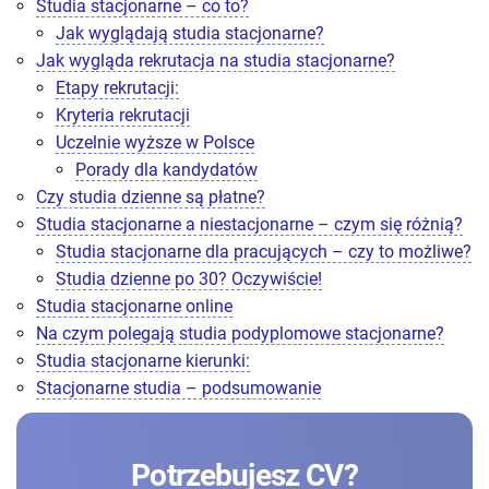
Studia stacjonarne – co to?
Jak wyglądają studia stacjonarne?
Jak wygląda rekrutacja na studia stacjonarne?
Etapy rekrutacji:
Kryteria rekrutacji
Uczelnie wyższe w Polsce
Porady dla kandydatów
Czy studia dzienne są płatne?
Studia stacjonarne a niestacjonarne – czym się różnią?
Studia stacjonarne dla pracujących – czy to możliwe?
Studia dzienne po 30? Oczywiście!
Studia stacjonarne online
Na czym polegają studia podyplomowe stacjonarne?
Studia stacjonarne kierunki:
Stacjonarne studia – podsumowanie
Potrzebujesz CV?