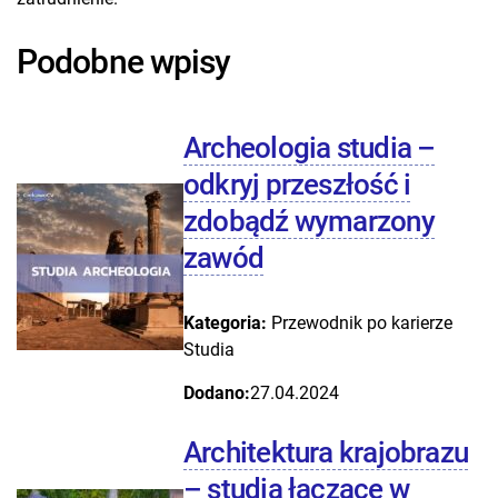
Podobne wpisy
Archeologia studia –
odkryj przeszłość i
zdobądź wymarzony
zawód
Kategoria:
Przewodnik po karierze
Studia
Dodano:
27.04.2024
Architektura krajobrazu
– studia łączące w