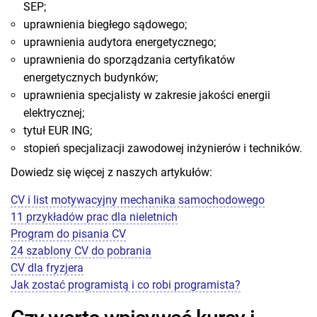
SEP;
uprawnienia biegłego sądowego;
uprawnienia audytora energetycznego;
uprawnienia do sporządzania certyfikatów
energetycznych budynków;
uprawnienia specjalisty w zakresie jakości energii
elektrycznej;
tytuł EUR ING;
stopień specjalizacji zawodowej inżynierów i techników.
Dowiedz się więcej z naszych artykułów:
CV i list motywacyjny mechanika samochodowego
11 przykładów prac dla nieletnich
Program do pisania CV
24 szablony CV do pobrania
CV dla fryzjera
Jak zostać programistą i co robi programista?