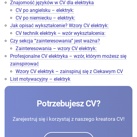
Znajomość języków w CV dla elektryka
CV po angielsku – elektryk:
CV po niemiecku – elektryk:
Jak opisać wykształcenie? Wzory CV elektryk:
CV technik elektryk – wzór wykształcenia:
Czy sekcja “zainteresowania” jest ważna?
Zainteresowania – wzory CV elektryk:
Profesjonalne CV elektryka – wzór, którym możesz się
zainspirować
Wzory CV elektryk – zainspiruj się z Ciekawym CV
List motywacyjny – elektryk
Potrzebujesz CV?
Zarejestruj się i korzystaj z naszego kreatora CV!