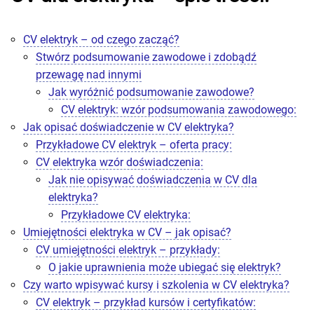
CV elektryk – od czego zacząć?
Stwórz podsumowanie zawodowe i zdobądź
przewagę nad innymi
Jak wyróżnić podsumowanie zawodowe?
CV elektryk: wzór podsumowania zawodowego:
Jak opisać doświadczenie w CV elektryka?
Przykładowe CV elektryk – oferta pracy:
CV elektryka wzór doświadczenia:
Jak nie opisywać doświadczenia w CV dla
elektryka?
Przykładowe CV elektryka:
Umiejętności elektryka w CV – jak opisać?
CV umiejętności elektryk – przykłady:
O jakie uprawnienia może ubiegać się elektryk?
Czy warto wpisywać kursy i szkolenia w CV elektryka?
CV elektryk – przykład kursów i certyfikatów: