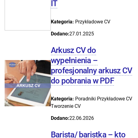
IT
Kategoria:
Przykładowe CV
Dodano:
27.01.2025
Arkusz CV do
wypełnienia –
profesjonalny arkusz CV
do pobrania w PDF
Kategoria:
Poradniki
Przykładowe CV
Tworzenie CV
Dodano:
22.06.2026
Barista/ baristka – kto