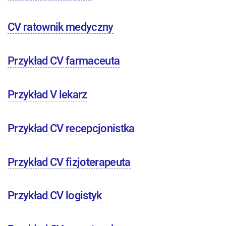
CV ratownik medyczny
Przykład CV farmaceuta
Przykład V lekarz
Przykład CV recepcjonistka
Przykład CV fizjoterapeuta
Przykład CV logistyk