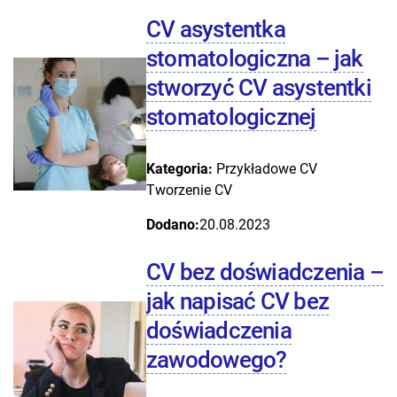
CV asystentka
stomatologiczna – jak
stworzyć CV asystentki
stomatologicznej
Kategoria:
Przykładowe CV
Tworzenie CV
Dodano:
20.08.2023
CV bez doświadczenia –
jak napisać CV bez
doświadczenia
zawodowego?