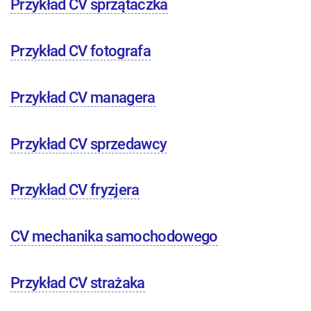
Przykład CV sprzątaczka
Przykład CV fotografa
Przykład CV managera
Przykład CV sprzedawcy
Przykład CV fryzjera
CV mechanika samochodowego
Przykład CV strażaka