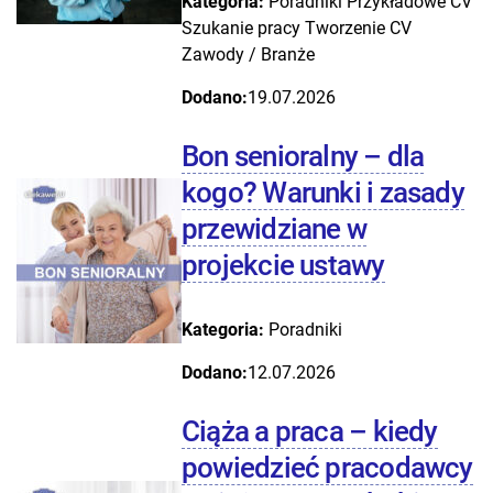
Kategoria:
Poradniki
Przykładowe CV
Szukanie pracy
Tworzenie CV
Zawody / Branże
Dodano:
19.07.2026
Bon senioralny – dla
kogo? Warunki i zasady
przewidziane w
projekcie ustawy
Kategoria:
Poradniki
Dodano:
12.07.2026
Ciąża a praca – kiedy
powiedzieć pracodawcy