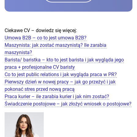
Ciekawe CV – dowiedz się więcej:
Umowa B2B – co to jest umowa B2B?
Maszynista: jak zostać maszynistą? Ile zarabia
maszynista?
Barista/ baristka – kto to jest barista i jak wygląda jego
praca + profesjonalne CV baristy
Co to jest public relations i jak wygląda praca w PR?
Pierwszy dzień w nowej pracy – jak go przeżyć i jak
pokonać stres przed nową pracą
Praca kurier – ile zarabia kurier i jak nim zostać?
Świadczenie postojowe – jak złożyć wniosek o postojowe?