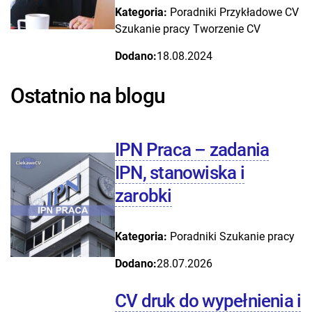
Kategoria:
Poradniki
Przykładowe CV
Szukanie pracy
Tworzenie CV
Dodano:
18.08.2024
Ostatnio na blogu
IPN Praca – zadania
IPN, stanowiska i
zarobki
Kategoria:
Poradniki
Szukanie pracy
Dodano:
28.07.2026
CV druk do wypełnienia i