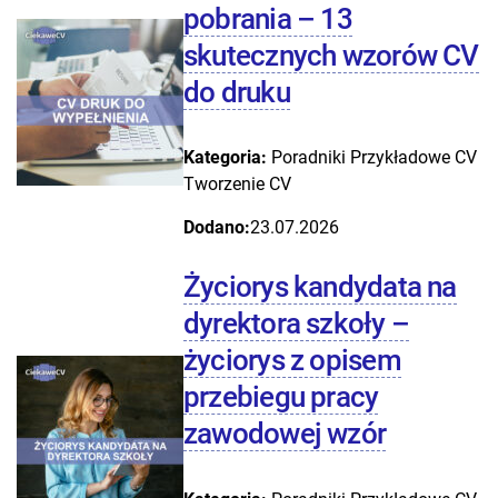
pobrania – 13
skutecznych wzorów CV
do druku
Kategoria:
Poradniki
Przykładowe CV
Tworzenie CV
Dodano:
23.07.2026
Życiorys kandydata na
dyrektora szkoły –
życiorys z opisem
przebiegu pracy
zawodowej wzór