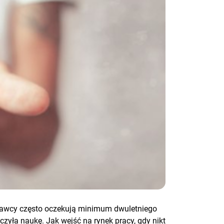
codawcy często oczekują minimum dwuletniego
czyła naukę. Jak wejść na rynek pracy, gdy nikt