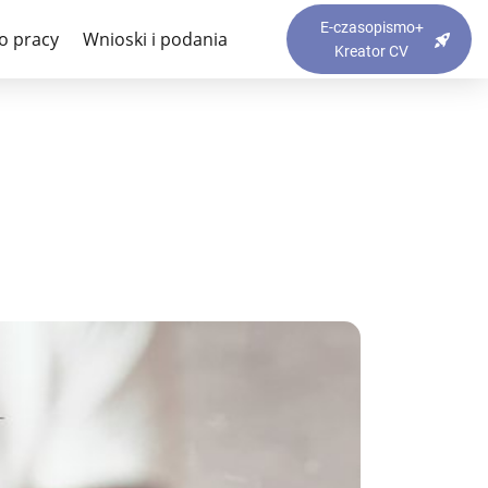
E-czasopismo+
o pracy
Wnioski i podania
Kreator CV