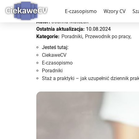
Staż a praktyki – jak u
E-czasopismo
Wzory CV
Sz
Autor:
Joanna Matczak
Ostatnia aktualizacja:
10.08.2024
Kategorie:
Poradniki
,
Przewodnik po pracy
,
Jesteś tutaj:
CiekaweCV
E-czasopismo
Poradniki
Staż a praktyki – jak uzupełnić dziennik pra