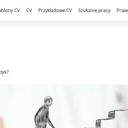
zupełnić dziennik praktyk?
ablony CV
CV
Przykładowe CV
Szukanie pracy
Praw
ktyk?