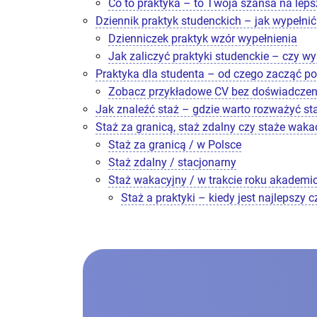
Co to praktyka – to Twoja szansa na leps
Dziennik praktyk studenckich – jak wypełni
Dzienniczek praktyk wzór wypełnienia
Jak zaliczyć praktyki studenckie – czy wy
Praktyka dla studenta – od czego zacząć p
Zobacz przykładowe CV bez doświadczen
Jak znaleźć staż – gdzie warto rozważyć st
Staż za granicą, staż zdalny czy staże wakac
Staż za granicą / w Polsce
Staż zdalny / stacjonarny
Staż wakacyjny / w trakcie roku akademi
Staż a praktyki – kiedy jest najlepszy c