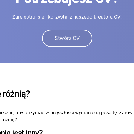
Zarejestruj się i korzystaj z naszego kreatora CV!
Stwórz CV
 różnią?
eczne, aby otrzymać w przyszłości wymarzoną posadę. Zarówno s
ę różnią?
nia jest inny?