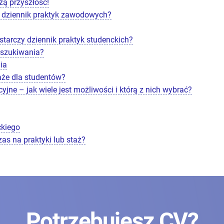
zą przyszłość!
ć dziennik praktyk zawodowych?
starczy dziennik praktyk studenckich?
oszukiwania?
ia
aże dla studentów?
yjne – jak wiele jest możliwości i którą z nich wybrać?
ckiego
zas na praktyki lub staż?
Potrzebujesz CV?