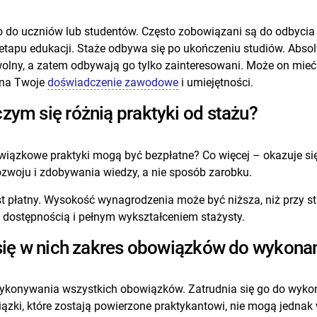
io do uczniów lub studentów. Często zobowiązani są do odbyci
 etapu edukacji. Staże odbywa się po ukończeniu studiów. Abs
owolny, a zatem odbywają go tylko zainteresowani. Może on mie
 na Twoje
doświadczenie zawodowe
i umiejętności.
zym się różnią praktyki od stażu?
bowiązkowe praktyki mogą być bezpłatne? Co więcej – okazuje s
ozwoju i zdobywania wiedzy, a nie sposób zarobku.
st płatny. Wysokość wynagrodzenia może być niższa, niż przy s
zą dostępnością i pełnym wykształceniem stażysty.
a się w nich zakres obowiązków do wykona
ę wykonywania wszystkich obowiązków. Zatrudnia się go do wyk
wiązki, które zostają powierzone praktykantowi, nie mogą jednak 