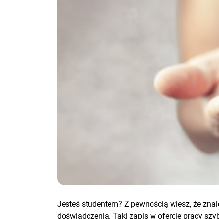
Jesteś studentem? Z pewnością wiesz, że znal
doświadczenia. Taki zapis w ofercie pracy szyb