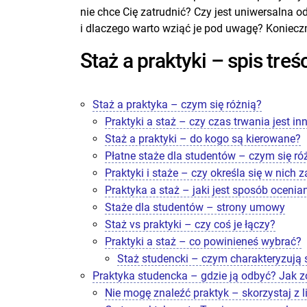
nie chce Cię zatrudnić? Czy jest uniwersalna 
i dlaczego warto wziąć je pod uwagę? Konieczn
Staż a praktyki – spis treśc
Staż a praktyka – czym się różnią?
Praktyki a staż – czy czas trwania jest in
Staż a praktyki – do kogo są kierowane?
Płatne staże dla studentów – czym się róż
Praktyki i staże – czy określa się w nic
Praktyka a staż – jaki jest sposób ocenia
Staże dla studentów – strony umowy
Staż vs praktyki – czy coś je łączy?
Praktyki a staż – co powinieneś wybrać?
Staż studencki – czym charakteryzują 
Praktyka studencka – gdzie ją odbyć? Jak z
Nie mogę znaleźć praktyk – skorzystaj z li