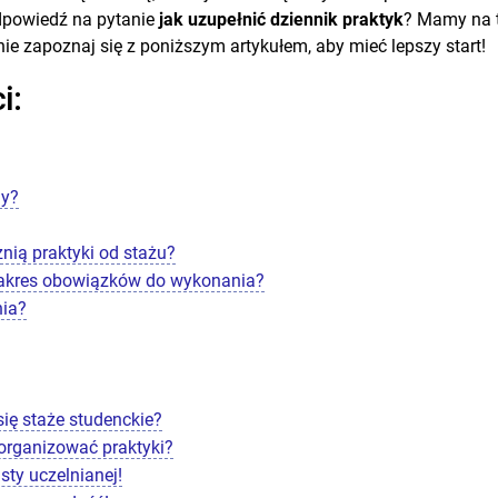
odpowiedź na pytanie
jak uzupełnić dziennik praktyk
? Mamy na 
ie zapoznaj się z poniższym artykułem, aby mieć lepszy start!
i:
ny?
nią praktyki od stażu?
h zakres obowiązków do wykonania?
nia?
się staże studenckie?
organizować praktyki?
sty uczelnianej!