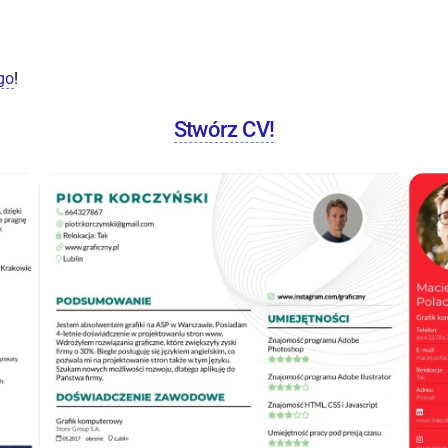
go
!
Stwórz CV!