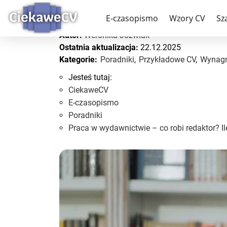
Praca w wydawnictwie – 
E-czasopismo
Wzory CV
Sz
Autor:
Weronika Jóźwiak
Ostatnia aktualizacja:
22.12.2025
Kategorie:
Poradniki
,
Przykładowe CV
,
Wynagr
Jesteś tutaj:
CiekaweCV
E-czasopismo
Poradniki
Praca w wydawnictwie – co robi redaktor? Il