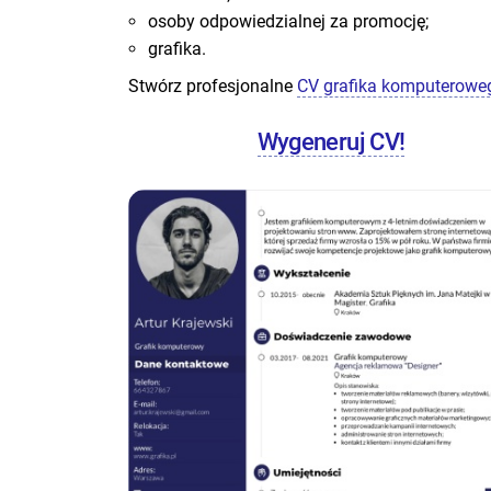
osoby odpowiedzialnej za promocję;
grafika.
Stwórz profesjonalne
CV grafika komputerowe
Wygeneruj CV!