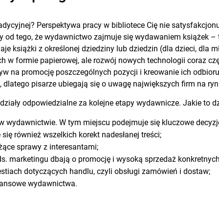
adycyjnej? Perspektywa pracy w bibliotece Cię nie satysfakcjonu
y od tego, że wydawnictwo zajmuje się wydawaniem książek – 
aje książki z określonej dziedziny lub dziedzin (dla dzieci, dla m
h w formie papierowej, ale rozwój nowych technologii coraz cz
yw na promocję poszczególnych pozycji i kreowanie ich odbioru
, dlatego pisarze ubiegają się o uwagę największych firm na ryn
działy odpowiedzialne za kolejne etapy wydawnicze. Jakie to dz
w wydawnictwie. W tym miejscu podejmuje się kluczowe decyzje –
się również wszelkich korekt nadesłanej treści;
eżące sprawy z interesantami;
 ds. marketingu dbają o promocję i wysoką sprzedaż konkretnych 
estiach dotyczących handlu, czyli obsługi zamówień i dostaw;
inansowe wydawnictwa.