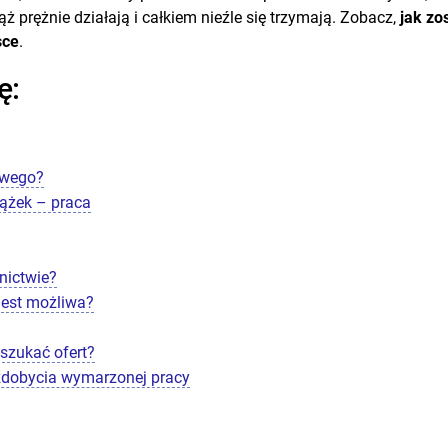
rężnie działają i całkiem nieźle się trzymają. Zobacz,
jak zo
sce
.
ę:
owego?
ążek – praca
nictwie?
jest możliwa?
szukać ofert?
zdobycia wymarzonej pracy