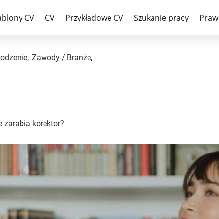
co robi redaktor? Ile zarabia k
ablony CV
CV
Przykładowe CV
Szukanie pracy
Praw
odzenie
,
Zawody / Branże
,
e zarabia korektor?