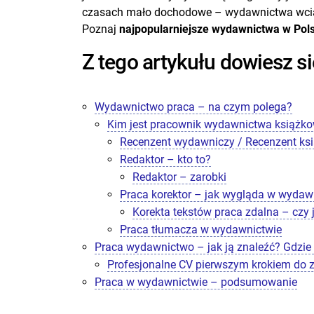
czasach mało dochodowe – wydawnictwa wciąż p
Poznaj
najpopularniejsze wydawnictwa w Pol
Z tego artykułu dowiesz si
Wydawnictwo praca – na czym polega?
Kim jest pracownik wydawnictwa książk
Recenzent wydawniczy / Recenzent ksi
Redaktor – kto to?
Redaktor – zarobki
Praca korektor – jak wygląda w wydaw
Korekta tekstów praca zdalna – czy 
Praca tłumacza w wydawnictwie
Praca wydawnictwo – jak ją znaleźć? Gdzie 
Profesjonalne CV pierwszym krokiem do 
Praca w wydawnictwie – podsumowanie