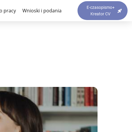
orektor?
E-czasopismo+
o pracy
Wnioski i podania
Kreator CV