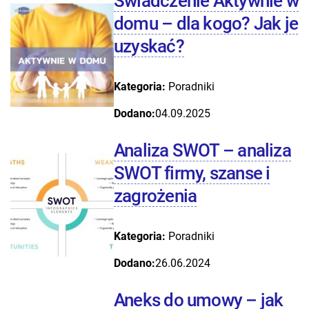
Świadczenie Aktywnie w
domu – dla kogo? Jak je
uzyskać?
Kategoria:
Poradniki
Dodano:
04.09.2025
Analiza SWOT – analiza
SWOT firmy, szanse i
zagrożenia
Kategoria:
Poradniki
Dodano:
26.06.2024
Aneks do umowy – jak