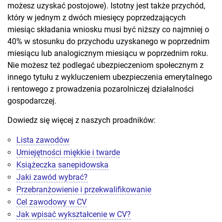
możesz uzyskać postojowe). Istotny jest także przychód,
który w jednym z dwóch miesięcy poprzedzających
miesiąc składania wniosku musi być niższy co najmniej o
40% w stosunku do przychodu uzyskanego w poprzednim
miesiącu lub analogicznym miesiącu w poprzednim roku.
Nie możesz też podlegać ubezpieczeniom społecznym z
innego tytułu z wykluczeniem ubezpieczenia emerytalnego
i rentowego z prowadzenia pozarolniczej działalności
gospodarczej.
Dowiedz się więcej z naszych proadników:
Lista zawodów
Umiejętności miękkie i twarde
Książeczka sanepidowska
Jaki zawód wybrać?
Przebranżowienie i przekwalifikowanie
Cel zawodowy w CV
Jak wpisać wykształcenie w CV?