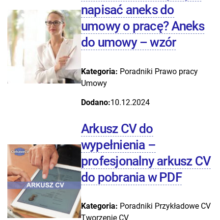
napisać aneks do
umowy o pracę? Aneks
do umowy – wzór
Kategoria:
Poradniki
Prawo pracy
Umowy
Dodano:
10.12.2024
Arkusz CV do
wypełnienia –
profesjonalny arkusz CV
do pobrania w PDF
Kategoria:
Poradniki
Przykładowe CV
Tworzenie CV