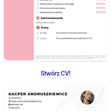
Stwórz CV!