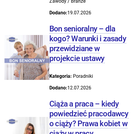
Zawody / Branże
Dodano:
19.07.2026
Bon senioralny – dla
kogo? Warunki i zasady
przewidziane w
projekcie ustawy
Kategoria:
Poradniki
Dodano:
12.07.2026
Ciąża a praca – kiedy
powiedzieć pracodawcy
o ciąży? Prawa kobiet w
ciąży w pracy