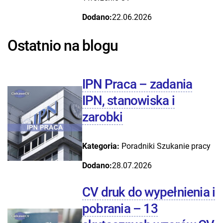
Dodano:
22.06.2026
Ostatnio na blogu
IPN Praca – zadania
IPN, stanowiska i
zarobki
Kategoria:
Poradniki
Szukanie pracy
Dodano:
28.07.2026
CV druk do wypełnienia i
pobrania – 13