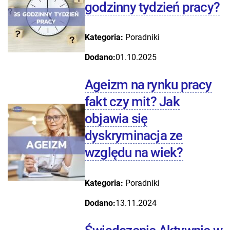
godzinny tydzień pracy?
Kategoria:
Poradniki
Dodano:
01.10.2025
Ageizm na rynku pracy
fakt czy mit? Jak
objawia się
dyskryminacja ze
względu na wiek?
Kategoria:
Poradniki
Dodano:
13.11.2024