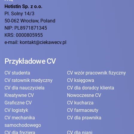
Hotistin Sp. z o.o.
Pl. Solny 14/3
50-062 Wrocław, Poland
NIP: PL8971871345
KRS: 0000805955
e-mail: kontakt@ciekawecv.pl
Przykładowe CV
CV studenta
CV wzór pracownik fizyczny
CV ratownik medyczny
CV księgowa
CV dla nauczyciela
CV dla doradcy klienta
Kreatywne CV
Nowoczesne CV
Graficzne CV
CV kucharza
CV logistyk
CV farmaceuty
CV mechanika
CV dla prawnika
samochodowego
CV dla fryzjera
CV dla niani