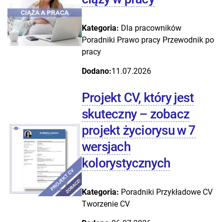
Kategoria:
Dla pracowników
Poradniki
Prawo pracy
Przewodnik po
pracy
Dodano:
11.07.2026
Projekt CV, który jest
skuteczny – zobacz
projekt życiorysu w 7
wersjach
kolorystycznych
Kategoria:
Poradniki
Przykładowe CV
Tworzenie CV