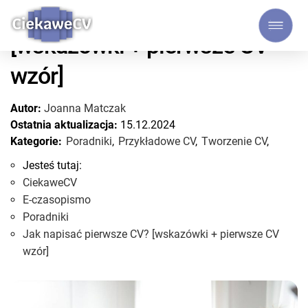
Jak napisać pierwsze CV?
[wskazówki + pierwsze CV
wzór]
Autor:
Joanna Matczak
Ostatnia aktualizacja:
15.12.2024
Kategorie:
Poradniki
,
Przykładowe CV
,
Tworzenie CV
,
Jesteś tutaj:
CiekaweCV
E-czasopismo
Poradniki
Jak napisać pierwsze CV? [wskazówki + pierwsze CV
wzór]