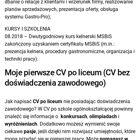
dbanie o relacje z klientami i wizerunek firmy, realizowanie
planów sprzedażowych, prezentacja oferty, obsługa
systemu Gastro-Pro);
KURSY I SZKOLENIA
08.2018 – Dwutygodniowy kurs kelnerski MSBiS
zakończony uzyskaniem certyfikatu MSBiS (m.in.:
prezencja kelnera, procedury gastronomiczne, organizacja i
techniki pracy).
Moje pierwsze CV po liceum (CV bez
doświadczenia zawodowego)
Jak napisać
CV po liceum
nie posiadając doświadczenia
zawodowego? W CV po szkole ogólnokształcącej powinny
znaleźć się informacje o
konkursach
,
olimpiadach
i
wyróżnieniach
. Dodatkowo możesz wymienić swoje
ciekawe
pasje
, jeśli dzięki nim rozwijasz umiejętności, które
mogą przydać się w pierwszej pracy. Może
pomagasz w