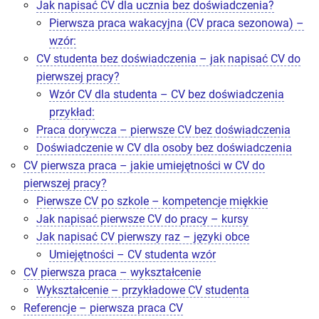
Jak napisać CV dla ucznia bez doświadczenia?
Pierwsza praca wakacyjna (CV praca sezonowa) –
wzór:
CV studenta bez doświadczenia – jak napisać CV do
pierwszej pracy?
Wzór CV dla studenta – CV bez doświadczenia
przykład:
Praca dorywcza – pierwsze CV bez doświadczenia
Doświadczenie w CV dla osoby bez doświadczenia
CV pierwsza praca – jakie umiejętności w CV do
pierwszej pracy?
Pierwsze CV po szkole – kompetencje miękkie
Jak napisać pierwsze CV do pracy – kursy
Jak napisać CV pierwszy raz – języki obce
Umiejętności – CV studenta wzór
CV pierwsza praca – wykształcenie
Wykształcenie – przykładowe CV studenta
Referencje – pierwsza praca CV