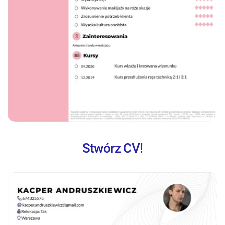
Stwórz CV!