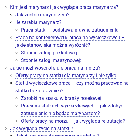
Kim jest marynarz i jak wygląda praca marynarza?
Jak zostać marynarzem?
Ile zarabia marynarz?
Praca statki – podstawa prawna zatrudnienia
Praca na kontenerowcu/ praca na wycieczkowcu –
jakie stanowiska można wyróżnić?
Stopnie załogi pokładowej:
Stopnie załogi maszynowej:
Jakie możliwości oferuje praca na morzu?
Oferty pracy na statku dla marynarzy i nie tylko
Statki wycieczkowe praca – czy można pracować na
statku bez uprawnień?
Zarobki na statku w branży hotelowej
Praca na statkach wycieczkowych – jak zdobyć
zatrudnienie nie będąc marynarzem?
Oferty pracy na morzu – jak wygląda rekrutacja?
Jak wygląda życie na statku?