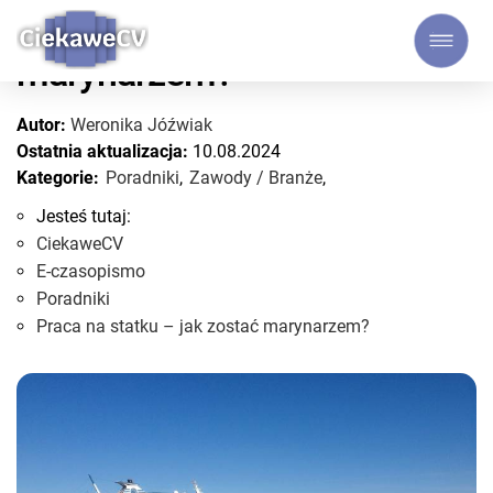
Praca na statku – jak zostać
marynarzem?
Autor:
Weronika Jóźwiak
Ostatnia aktualizacja:
10.08.2024
Kategorie:
Poradniki
,
Zawody / Branże
,
Jesteś tutaj:
CiekaweCV
E-czasopismo
Poradniki
Praca na statku – jak zostać marynarzem?