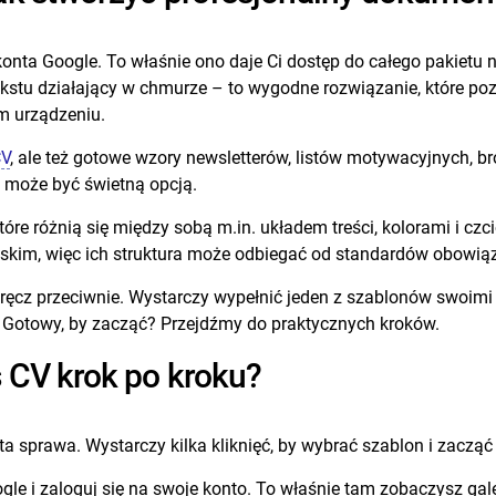
konta Google. To właśnie ono daje Ci dostęp do całego pakietu
kstu działający w chmurze – to wygodne rozwiązanie, które poz
m urządzeniu.
CV
, ale też gotowe wzory newsletterów, listów motywacyjnych, br
 może być świetną opcją.
re różnią się między sobą m.in. układem treści, kolorami i czc
skim, więc ich struktura może odbiegać od standardów obowią
ręcz przeciwnie. Wystarczy wypełnić jeden z szablonów swoimi 
. Gotowy, by zacząć? Przejdźmy do praktycznych kroków.
 CV krok po kroku?
a sprawa. Wystarczy kilka kliknięć, by wybrać szablon i zacząć 
e i zaloguj się na swoje konto. To właśnie tam zobaczysz gal