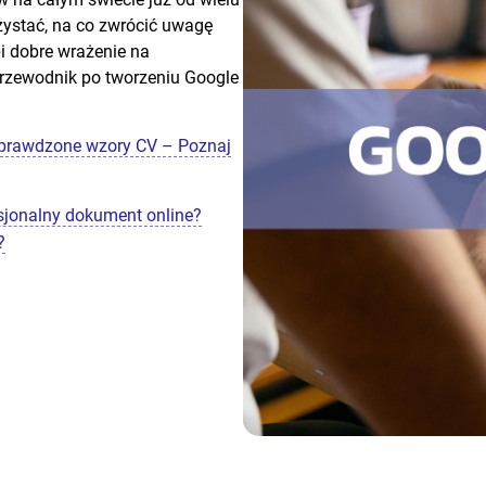
rzystać, na co zwrócić uwagę
bi dobre wrażenie na
rzewodnik po tworzeniu Google
Sprawdzone wzory CV – Poznaj
sjonalny dokument online?
?