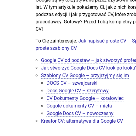
lat. W tym artykule pokażemy Ci, jak z nich ko
podczas edycji i jak przygotować CV, które zro
pracodawcy. Gotowy? Przed Tobą kompletny p
CV!
To Cię zainteresuje:
Jak napisać proste CV – 
proste szablony CV
Google CV od podstaw – jak stworzyć profe
Jak stworzyć Google Docs CV krok po kroku
Szablony CV Google – przyjrzyjmy się im
DOCS CV – szwajcarski
Docs Google CV – szeryfowy
CV Dokumenty Google – koralowiec
Gogole dokumenty CV – mięta
Google Docs CV – nowoczesny
Kreator CV: alternatywa dla Google CV