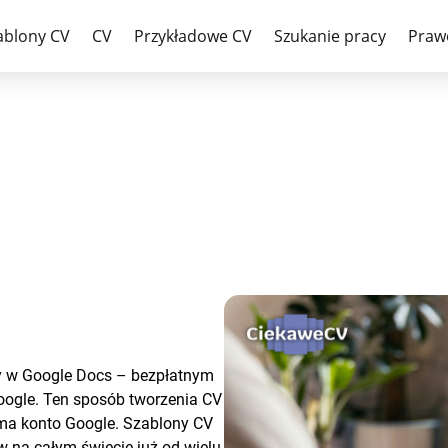
ak je napisać?
ablony CV
CV
Przykładowe CV
Szukanie pracy
Praw
ny w Google Docs – bezpłatnym
ogle. Ten sposób tworzenia CV
o ma konto Google. Szablony CV
 na całym świecie już od wielu