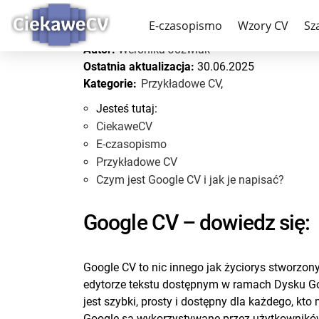
Czym jest Google CV i j
E-czasopismo
Wzory CV
Sz
Autor:
Weronika Jóźwiak
Ostatnia aktualizacja:
30.06.2025
Kategorie:
Przykładowe CV
,
Jesteś tutaj:
CiekaweCV
E-czasopismo
Przykładowe CV
Czym jest Google CV i jak je napisać?
Google CV – dowiedz się:
Google CV to nic innego jak życiorys stworzo
edytorze tekstu dostępnym w ramach Dysku Go
jest szybki, prosty i dostępny dla każdego, kt
Google są wykorzystywane przez użytkowników