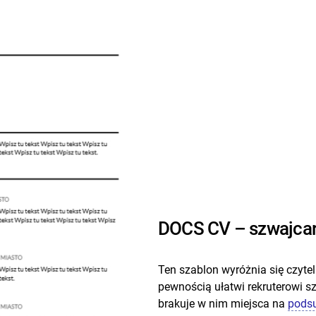
DOCS CV – szwajcar
Ten szablon wyróżnia się czyte
pewnością ułatwi rekruterowi szy
brakuje w nim miejsca na
pods