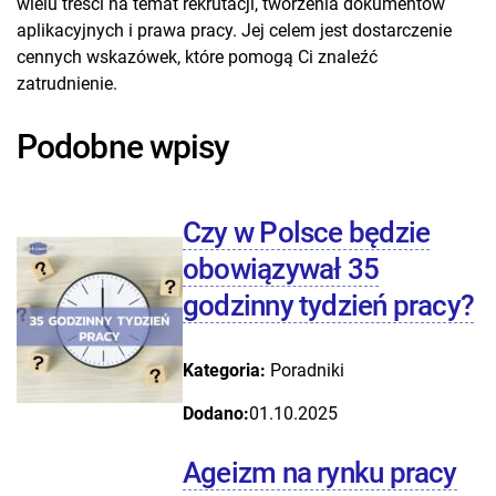
wielu treści na temat rekrutacji, tworzenia dokumentów
aplikacyjnych i prawa pracy. Jej celem jest dostarczenie
cennych wskazówek, które pomogą Ci znaleźć
zatrudnienie.
Podobne wpisy
Czy w Polsce będzie
obowiązywał 35
godzinny tydzień pracy?
Kategoria:
Poradniki
Dodano:
01.10.2025
Ageizm na rynku pracy