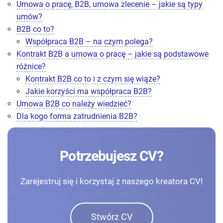
Umowa o pracę, B2B, umowa zlecenie – jakie są typy
umów?
B2B co to?
Współpraca B2B – na czym polega?
Kontrakt B2B a umowa o pracę – jakie są podstawowe
różnice?
Kontrakt B2B co to i z czym się wiąże?
Jakie korzyści ma współpraca B2B?
Umowa B2B co należy wiedzieć?
Dla kogo forma zatrudnienia B2B?
Potrzebujesz CV?
Zarejestruj się i korzystaj z naszego kreatora CV!
Stwórz CV