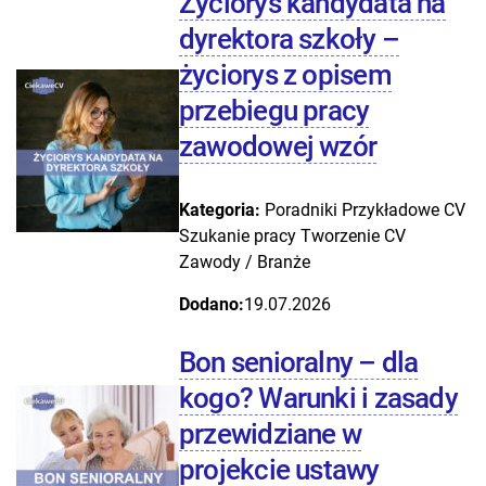
Życiorys kandydata na
dyrektora szkoły –
życiorys z opisem
przebiegu pracy
zawodowej wzór
Kategoria:
Poradniki
Przykładowe CV
Szukanie pracy
Tworzenie CV
Zawody / Branże
Dodano:
19.07.2026
Bon senioralny – dla
kogo? Warunki i zasady
przewidziane w
projekcie ustawy