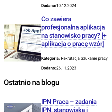
Dodano:
10.12.2024
Co zawiera
profesjonalna aplikacja
na stanowisko pracy? [+
aplikacja o pracę wzór]
Kategoria:
Rekrutacja
Szukanie pracy
Dodano:
26.11.2023
Ostatnio na blogu
IPN Praca – zadania
IPN, stanowiska i