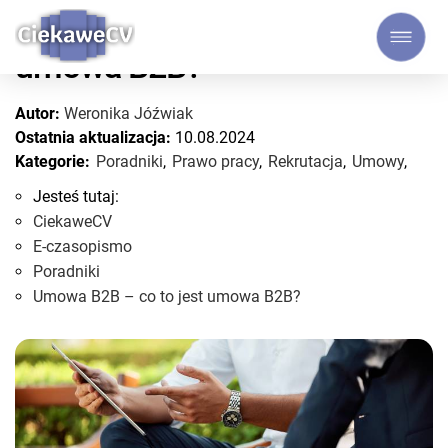
Umowa B2B – co to jest
umowa B2B?
Autor:
Weronika Jóźwiak
Ostatnia aktualizacja:
10.08.2024
Kategorie:
Poradniki
,
Prawo pracy
,
Rekrutacja
,
Umowy
,
Jesteś tutaj:
CiekaweCV
E-czasopismo
Poradniki
Umowa B2B – co to jest umowa B2B?