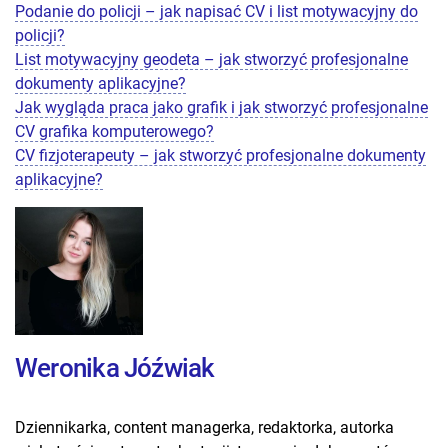
Podanie do policji – jak napisać CV i list motywacyjny do
policji?
List motywacyjny geodeta – jak stworzyć profesjonalne
dokumenty aplikacyjne?
Jak wygląda praca jako grafik i jak stworzyć profesjonalne
CV grafika komputerowego?
CV fizjoterapeuty – jak stworzyć profesjonalne dokumenty
aplikacyjne?
Weronika Jóźwiak
Dziennikarka, content managerka, redaktorka, autorka