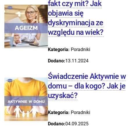
fakt czy mit? Jak
objawia się
dyskryminacja ze
względu na wiek?
Kategoria:
Poradniki
Dodano:
13.11.2024
Świadczenie Aktywnie w
domu – dla kogo? Jak je
uzyskać?
Kategoria:
Poradniki
Dodano:
04.09.2025