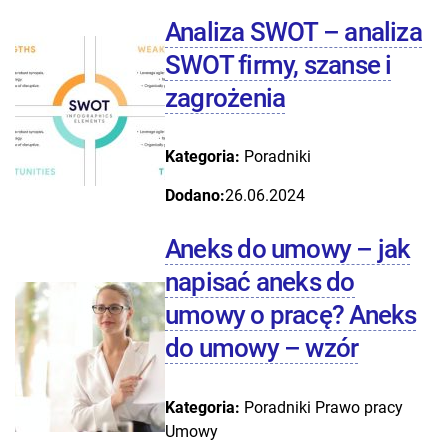
Analiza SWOT – analiza
SWOT firmy, szanse i
zagrożenia
Kategoria:
Poradniki
Dodano:
26.06.2024
Aneks do umowy – jak
napisać aneks do
umowy o pracę? Aneks
do umowy – wzór
Kategoria:
Poradniki
Prawo pracy
Umowy