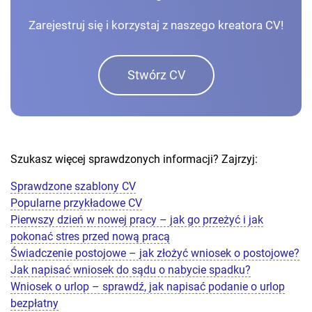
Zarejestruj się i korzystaj z naszego kreatora CV!
Stwórz CV
Szukasz więcej sprawdzonych informacji? Zajrzyj:
Sprawdzone szablony CV
Popularne przykładowe CV
Pierwszy dzień w nowej pracy – jak go przeżyć i jak
pokonać stres przed nową pracą
Świadczenie postojowe – jak złożyć wniosek o postojowe?
Jak napisać wniosek do sądu o nabycie spadku?
Wniosek o urlop – sprawdź, jak napisać podanie o urlop
bezpłatny