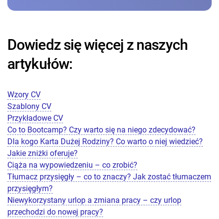
Dowiedz się więcej z naszych
artykułów:
Wzory CV
Szablony CV
Przykładowe CV
Co to Bootcamp? Czy warto się na niego zdecydować?
Dla kogo Karta Dużej Rodziny? Co warto o niej wiedzieć?
Jakie zniżki oferuje?
Ciąża na wypowiedzeniu – co zrobić?
Tłumacz przysięgły – co to znaczy? Jak zostać tłumaczem
przysięgłym?
Niewykorzystany urlop a zmiana pracy – czy urlop
przechodzi do nowej pracy?