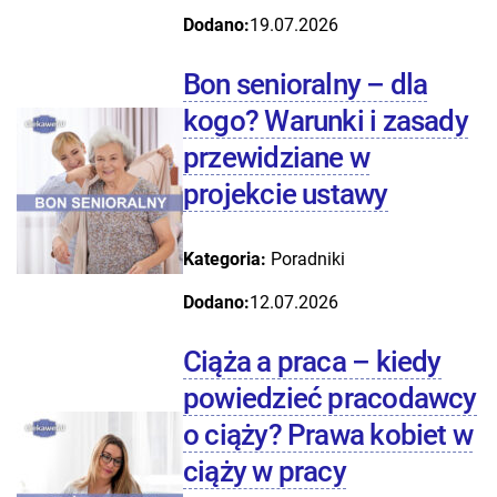
Dodano:
19.07.2026
Bon senioralny – dla
kogo? Warunki i zasady
przewidziane w
projekcie ustawy
Kategoria:
Poradniki
Dodano:
12.07.2026
Ciąża a praca – kiedy
powiedzieć pracodawcy
o ciąży? Prawa kobiet w
ciąży w pracy