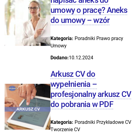
napisać aneks do
umowy o pracę? Aneks
do umowy – wzór
Kategoria:
Poradniki
Prawo pracy
Umowy
Dodano:
10.12.2024
Arkusz CV do
wypełnienia –
profesjonalny arkusz CV
do pobrania w PDF
Kategoria:
Poradniki
Przykładowe CV
Tworzenie CV