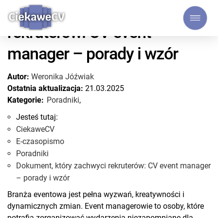
Dokument, który zachwyci
rekruterów: CV event
manager – porady i wzór
Autor:
Weronika Jóźwiak
Ostatnia aktualizacja:
21.03.2025
Kategorie:
Poradniki
,
Jesteś tutaj:
CiekaweCV
E-czasopismo
Poradniki
Dokument, który zachwyci rekruterów: CV event manager
– porady i wzór
Branża eventowa jest pełna wyzwań, kreatywności i
dynamicznych zmian. Event managerowie to osoby, które
potrafią zorganizować wydarzenia niezapomniane dla