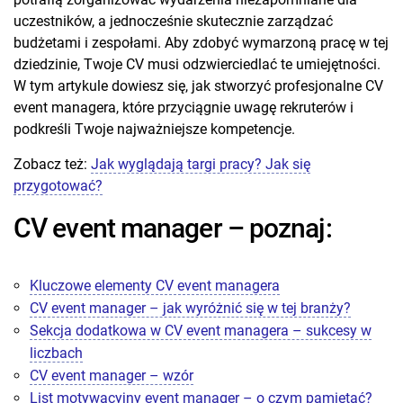
uczestników, a jednocześnie skutecznie zarządzać
budżetami i zespołami. Aby zdobyć wymarzoną pracę w tej
dziedzinie, Twoje CV musi odzwierciedlać te umiejętności.
W tym artykule dowiesz się, jak stworzyć profesjonalne CV
event managera, które przyciągnie uwagę rekruterów i
podkreśli Twoje najważniejsze kompetencje.
Zobacz też:
Jak wyglądają targi pracy? Jak się
przygotować?
CV event manager – poznaj:
Kluczowe elementy CV event managera
CV event manager – jak wyróżnić się w tej branży?
Sekcja dodatkowa w CV event managera – sukcesy w
liczbach
CV event manager – wzór
List motywacyjny event manager – o czym pamiętać?