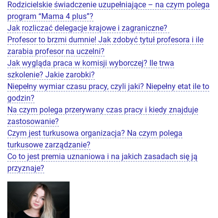
Rodzicielskie świadczenie uzupełniające – na czym polega
program “Mama 4 plus”?
Jak rozliczać delegacje krajowe i zagraniczne?
Profesor to brzmi dumnie! Jak zdobyć tytuł profesora i ile
zarabia profesor na uczelni?
Jak wygląda praca w komisji wyborczej? Ile trwa
szkolenie? Jakie zarobki?
Niepełny wymiar czasu pracy, czyli jaki? Niepełny etat ile to
godzin?
Na czym polega przerywany czas pracy i kiedy znajduje
zastosowanie?
Czym jest turkusowa organizacja? Na czym polega
turkusowe zarządzanie?
Co to jest premia uznaniowa i na jakich zasadach się ją
przyznaje?