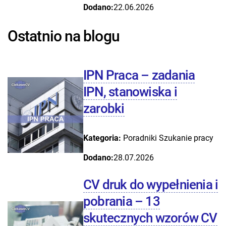
Dodano:
22.06.2026
Ostatnio na blogu
IPN Praca – zadania
IPN, stanowiska i
zarobki
Kategoria:
Poradniki
Szukanie pracy
Dodano:
28.07.2026
CV druk do wypełnienia i
pobrania – 13
skutecznych wzorów CV