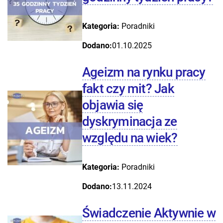
Kategoria:
Poradniki
Dodano:
01.10.2025
Ageizm na rynku pracy
fakt czy mit? Jak
objawia się
dyskryminacja ze
względu na wiek?
Kategoria:
Poradniki
Dodano:
13.11.2024
Świadczenie Aktywnie w