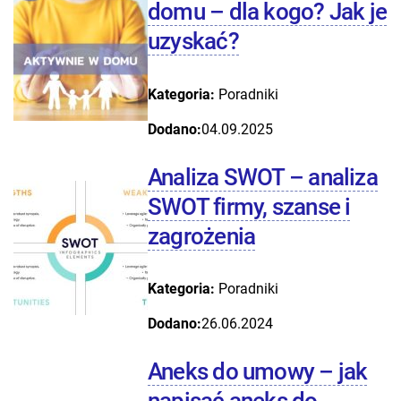
domu – dla kogo? Jak je
uzyskać?
Kategoria:
Poradniki
Dodano:
04.09.2025
Analiza SWOT – analiza
SWOT firmy, szanse i
zagrożenia
Kategoria:
Poradniki
Dodano:
26.06.2024
Aneks do umowy – jak