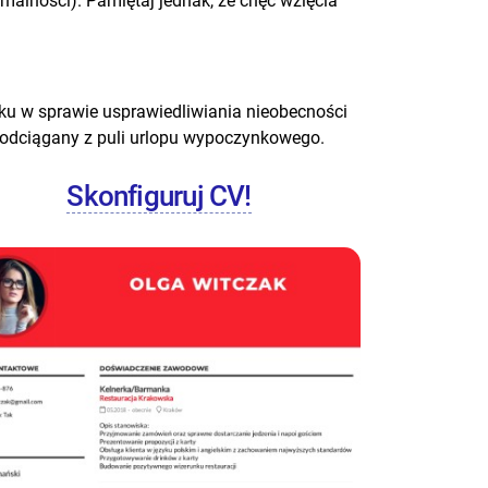
malności). Pamiętaj jednak, że chęć wzięcia
oku w sprawie usprawiedliwiania nieobecności
t odciągany z puli urlopu wypoczynkowego.
Skonfiguruj CV!