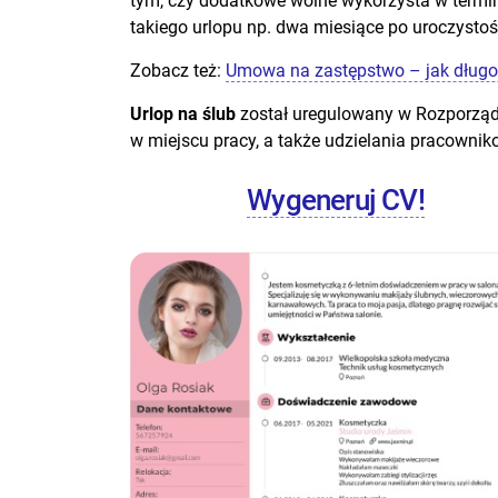
tym, czy dodatkowe wolne wykorzysta w termini
takiego urlopu np. dwa miesiące po uroczyst
Zobacz też:
Umowa na zastępstwo – jak dług
Urlop na ślub
został uregulowany w Rozporządz
w miejscu pracy, a także udzielania pracownik
Wygeneruj CV!