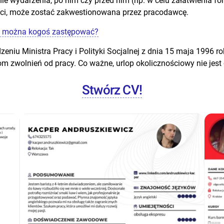
e wydarzenia, po nim czy przed nim (np. w celu załatwienia for
ości, może zostać zakwestionowana przez pracodawcę.
o można kogoś zastępować?
eniu Ministra Pracy i Polityki Socjalnej z dnia 15 maja 1996 r
om zwolnień od pracy. Co ważne, urlop okolicznościowy nie jes
Stwórz CV!