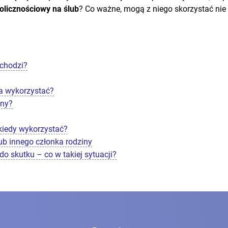
olicznościowy na ślub
? Co ważne, mogą z niego skorzystać nie 
 chodzi?
na wykorzystać?
tny?
 kiedy wykorzystać?
lub innego członka rodziny
do skutku – co w takiej sytuacji?