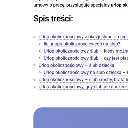
umowy o pracę, przysługuje specjalny
urlop ok
Spis treści:
Urlop okolicznościowy z okazji ślubu – o co
Ile urlopu okolicznościowego na ślub?
Urlop okolicznościowy ślub – kiedy moż
Urlop okolicznościowy ślub – czy jest pła
Urlop okolicznościowy – ślub dziecka
Urlop okolicznościowy na ślub dziecka –
Urlop okolicznościowy – ślub siostry, brata 
Urlop okolicznościowy, gdy ślub nie doszedł 