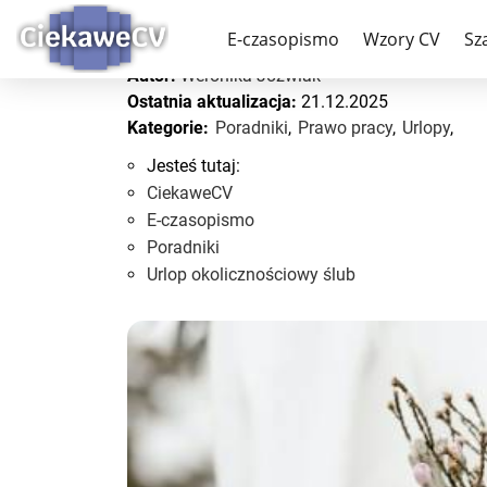
Urlop okolicznościowy 
E-czasopismo
Wzory CV
Sz
Autor:
Weronika Jóźwiak
Ostatnia aktualizacja:
21.12.2025
Kategorie:
Poradniki
,
Prawo pracy
,
Urlopy
,
Jesteś tutaj:
CiekaweCV
E-czasopismo
Poradniki
Urlop okolicznościowy ślub