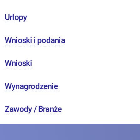
Urlopy
Wnioski i podania
Wnioski
Wynagrodzenie
Zawody / Branże