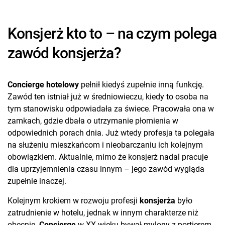
Konsjerż kto to – na czym polega
zawód konsjerża?
Concierge hotelowy
pełnił kiedyś zupełnie inną funkcję.
Zawód ten istniał już w średniowieczu, kiedy to osoba na
tym stanowisku odpowiadała za świece. Pracowała ona w
zamkach, gdzie dbała o utrzymanie płomienia w
odpowiednich porach dnia. Już wtedy profesja ta polegała
na służeniu mieszkańcom i nieobarczaniu ich kolejnym
obowiązkiem. Aktualnie, mimo że konsjerż nadal pracuje
dla uprzyjemnienia czasu innym – jego zawód wygląda
zupełnie inaczej.
Kolejnym krokiem w rozwoju profesji
konsjerża
było
zatrudnienie w hotelu, jednak w innym charakterze niż
obecnie.
Concierge
w XX wieku bywał mylony z portierem.