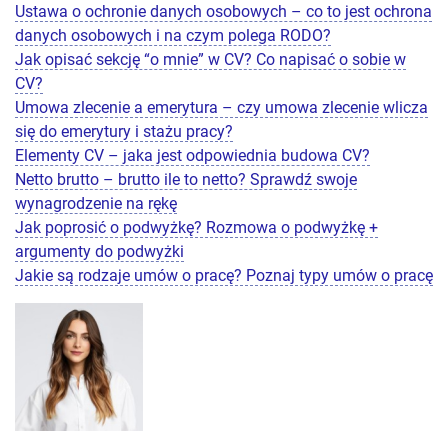
Ustawa o ochronie danych osobowych – co to jest ochrona
danych osobowych i na czym polega RODO?
Jak opisać sekcję “o mnie” w CV? Co napisać o sobie w
CV?
Umowa zlecenie a emerytura – czy umowa zlecenie wlicza
się do emerytury i stażu pracy?
Elementy CV – jaka jest odpowiednia budowa CV?
Netto brutto – brutto ile to netto? Sprawdź swoje
wynagrodzenie na rękę
Jak poprosić o podwyżkę? Rozmowa o podwyżkę +
argumenty do podwyżki
Jakie są rodzaje umów o pracę? Poznaj typy umów o pracę