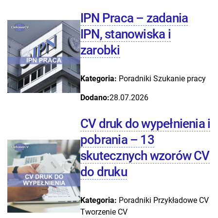
IPN Praca – zadania
IPN, stanowiska i
zarobki
Kategoria:
Poradniki
Szukanie pracy
Dodano:
28.07.2026
CV druk do wypełnienia i
pobrania – 13
skutecznych wzorów CV
do druku
Kategoria:
Poradniki
Przykładowe CV
Tworzenie CV