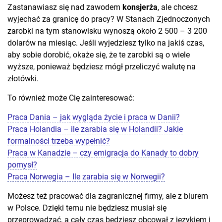
Zastanawiasz się nad zawodem
konsjerża
, ale chcesz
wyjechać za granicę do pracy? W Stanach Zjednoczonych
zarobki na tym stanowisku wynoszą około 2 500 – 3 200
dolarów na miesiąc. Jeśli wyjedziesz tylko na jakiś czas,
aby sobie dorobić, okaże się, że te zarobki są o wiele
wyższe, ponieważ będziesz mógł przeliczyć walutę na
złotówki.
To również może Cię zainteresować:
Praca Dania – jak wygląda życie i praca w Danii?
Praca Holandia – ile zarabia się w Holandii? Jakie
formalności trzeba wypełnić?
Praca w Kanadzie – czy emigracja do Kanady to dobry
pomysł?
Praca Norwegia – Ile zarabia się w Norwegii?
Możesz też pracować dla zagranicznej firmy, ale z biurem
w Polsce. Dzięki temu nie będziesz musiał się
przeprowadzać, a cały czas będziesz obcował z językiem i