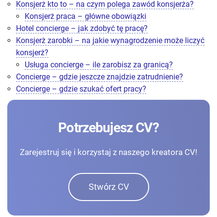
Konsjerż kto to – na czym polega zawód konsjerża?
Konsjerż praca – główne obowiązki
Hotel concierge – jak zdobyć tę pracę?
Konsjerż zarobki – na jakie wynagrodzenie może liczyć
konsjerż?
Usługa concierge – ile zarobisz za granicą?
Concierge – gdzie jeszcze znajdzie zatrudnienie?
Concierge – gdzie szukać ofert pracy?
Potrzebujesz CV?
Zarejestruj się i korzystaj z naszego kreatora CV!
Stwórz CV