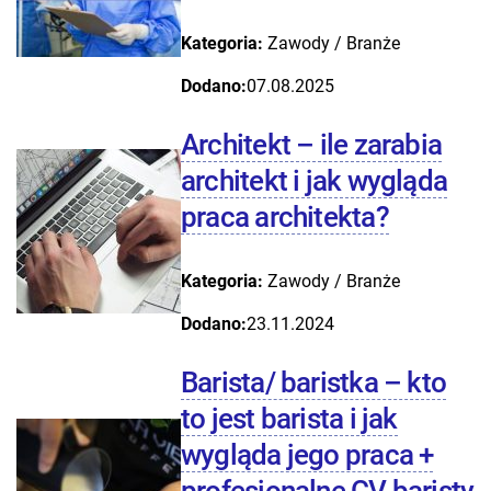
Kategoria:
Zawody / Branże
Dodano:
07.08.2025
Architekt – ile zarabia
architekt i jak wygląda
praca architekta?
Kategoria:
Zawody / Branże
Dodano:
23.11.2024
Barista/ baristka – kto
to jest barista i jak
wygląda jego praca +