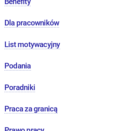
Benefity
Dla pracowników
List motywacyjny
Podania
Poradniki
Praca za granicą
Prawo pracy