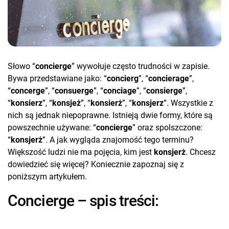
Słowo “
concierge
” wywołuje często trudności w zapisie.
Bywa przedstawiane jako: “
concierg
”, “
concierage
”,
“
concerge
”, “
consuerge
”, “
conciage
”, “
consierge
”,
“
konsierz
”, “
konsjeż
”, “
konsierż
”, “
konsjerz
”. Wszystkie z
nich są jednak niepoprawne. Istnieją dwie formy, które są
powszechnie używane: “
concierge
” oraz spolszczone:
“
konsjerż
”. A jak wygląda znajomość tego terminu?
Większość ludzi nie ma pojęcia, kim jest
konsjerż
. Chcesz
dowiedzieć się więcej? Koniecznie zapoznaj się z
poniższym artykułem.
Concierge – spis treści: