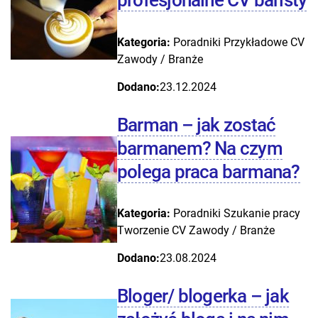
profesjonalne CV baristy
Kategoria:
Poradniki
Przykładowe CV
Zawody / Branże
Dodano:
23.12.2024
Barman – jak zostać
barmanem? Na czym
polega praca barmana?
Kategoria:
Poradniki
Szukanie pracy
Tworzenie CV
Zawody / Branże
Dodano:
23.08.2024
Bloger/ blogerka – jak