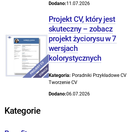
Dodano:
11.07.2026
Projekt CV, który jest
skuteczny – zobacz
projekt życiorysu w 7
wersjach
kolorystycznych
Kategoria:
Poradniki
Przykładowe CV
Tworzenie CV
Dodano:
06.07.2026
Kategorie