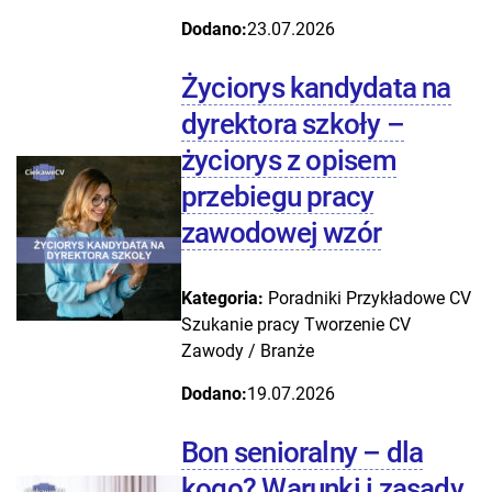
Dodano:
23.07.2026
Życiorys kandydata na
dyrektora szkoły –
życiorys z opisem
przebiegu pracy
zawodowej wzór
Kategoria:
Poradniki
Przykładowe CV
Szukanie pracy
Tworzenie CV
Zawody / Branże
Dodano:
19.07.2026
Bon senioralny – dla
kogo? Warunki i zasady