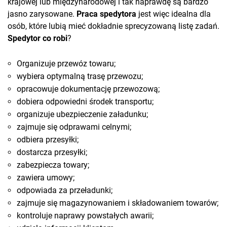
krajowej lub międzynarodowej i tak naprawdę są bardzo
jasno zarysowane.
Praca spedytora
jest więc idealna dla
osób, które lubią mieć dokładnie sprecyzowaną listę zadań.
Spedytor co robi
?
Organizuje przewóz towaru;
wybiera optymalną trasę przewozu;
opracowuje dokumentację przewozową;
dobiera odpowiedni środek transportu;
organizuje ubezpieczenie załadunku;
zajmuje się odprawami celnymi;
odbiera przesyłki;
dostarcza przesyłki;
zabezpiecza towary;
zawiera umowy;
odpowiada za przeładunki;
zajmuje się magazynowaniem i składowaniem towarów;
kontroluje naprawy powstałych awarii;