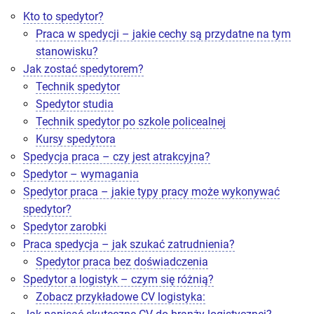
Kto to spedytor?
Praca w spedycji – jakie cechy są przydatne na tym
stanowisku?
Jak zostać spedytorem?
Technik spedytor
Spedytor studia
Technik spedytor po szkole policealnej
Kursy spedytora
Spedycja praca – czy jest atrakcyjna?
Spedytor – wymagania
Spedytor praca – jakie typy pracy może wykonywać
spedytor?
Spedytor zarobki
Praca spedycja – jak szukać zatrudnienia?
Spedytor praca bez doświadczenia
Spedytor a logistyk – czym się różnią?
Zobacz przykładowe CV logistyka: