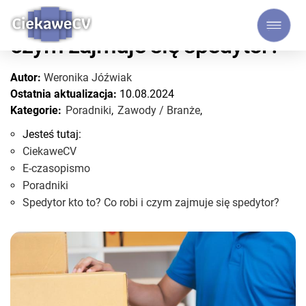
Spedytor kto to? Co robi i
czym zajmuje się spedytor?
Autor:
Weronika Jóźwiak
Ostatnia aktualizacja:
10.08.2024
Kategorie:
Poradniki
,
Zawody / Branże
,
Jesteś tutaj:
CiekaweCV
E-czasopismo
Poradniki
Spedytor kto to? Co robi i czym zajmuje się spedytor?