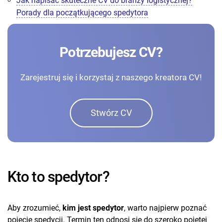
Jak napisać skuteczne CV do branży logistycznej?
Porady dla początkującego spedytora
Potrzebujesz CV?
Zarejestruj się i korzystaj z naszego kreatora CV!
Stwórz CV
Kto to spedytor?
Aby zrozumieć,
kim jest spedytor
,
warto najpierw poznać
pojęcie spedycji. Termin ten odnosi się do szeroko pojętej