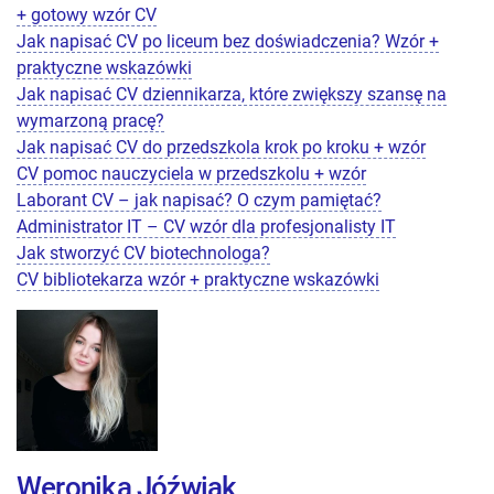
+ gotowy wzór CV
Jak napisać CV po liceum bez doświadczenia? Wzór +
praktyczne wskazówki
Jak napisać CV dziennikarza, które zwiększy szansę na
wymarzoną pracę?
Jak napisać CV do przedszkola krok po kroku + wzór
CV pomoc nauczyciela w przedszkolu + wzór
Laborant CV – jak napisać? O czym pamiętać?
Administrator IT – CV wzór dla profesjonalisty IT
Jak stworzyć CV biotechnologa?
CV bibliotekarza wzór + praktyczne wskazówki
Weronika Jóźwiak