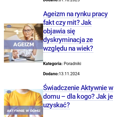
Ageizm na rynku pracy
fakt czy mit? Jak
objawia się
dyskryminacja ze
względu na wiek?
Kategoria:
Poradniki
Dodano:
13.11.2024
Świadczenie Aktywnie w
domu – dla kogo? Jak je
uzyskać?