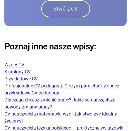
Stwórz CV
Poznaj inne nasze wpisy:
Wzory CV
Szablony CV
Przykładowe CV
Profesjonalne CV pedagoga: O czym pamiętać? Zobacz
przykładowe CV pedagoga
Dlaczego chcesz zmienić pracę? Jakie są najczęstsze
powody zmiany pracy?
CV nauczyciela matematyki wzór: jak stworzyć idealny
życiorys?
CV nauczyciela języka polskiego – praktyczne wskazówki