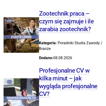
Zootechnik praca –
czym się zajmuje i ile
zarabia zootechnik?
Kategoria:
Poradniki
Studia
Zawody /
Branże
Dodano:
08.08.2026
Profesjonalne CV w
kilka minut – jak
wygląda profesjonalne
CV?