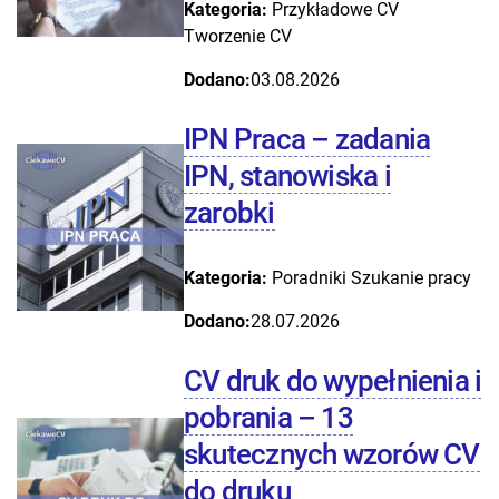
Kategoria:
Przykładowe CV
Tworzenie CV
Dodano:
03.08.2026
IPN Praca – zadania
IPN, stanowiska i
zarobki
Kategoria:
Poradniki
Szukanie pracy
Dodano:
28.07.2026
CV druk do wypełnienia i
pobrania – 13
skutecznych wzorów CV
do druku