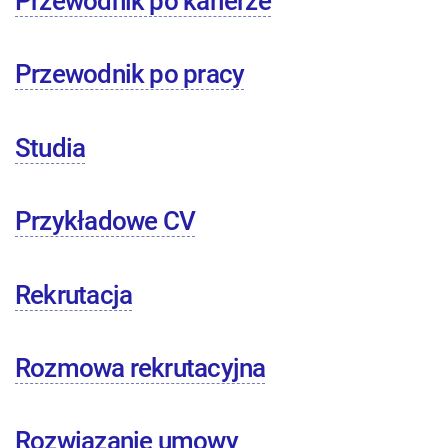
Przewodnik po karierze
Przewodnik po pracy
Studia
Przykładowe CV
Rekrutacja
Rozmowa rekrutacyjna
Rozwiązanie umowy