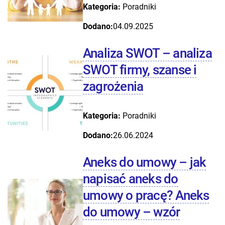
Kategoria:
Poradniki
Dodano:
04.09.2025
Analiza SWOT – analiza
SWOT firmy, szanse i
zagrożenia
Kategoria:
Poradniki
Dodano:
26.06.2024
Aneks do umowy – jak
napisać aneks do
umowy o pracę? Aneks
do umowy – wzór