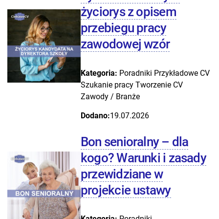
życiorys z opisem
przebiegu pracy
zawodowej wzór
Kategoria:
Poradniki
Przykładowe CV
Szukanie pracy
Tworzenie CV
Zawody / Branże
Dodano:
19.07.2026
Bon senioralny – dla
kogo? Warunki i zasady
przewidziane w
projekcie ustawy
Kategoria:
Poradniki