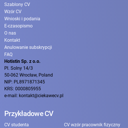
Szablony CV
Wzór CV
Wnioski i podania
E-czasopismo
O nas
Kontakt
Anulowanie subskrypcji
FAQ
Hotistin Sp. z o.o.
Pl. Solny 14/3
50-062 Wrocław, Poland
NIP: PL8971871345
KRS: 0000805955
e-mail: kontakt@ciekawecv.pl
Przykładowe CV
CV studenta
CV wzór pracownik fizyczny