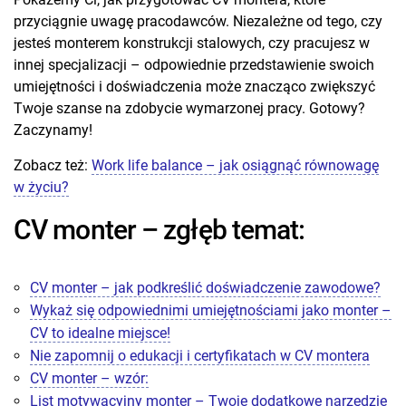
przyciągnie uwagę pracodawców. Niezależne od tego, czy
jesteś monterem konstrukcji stalowych, czy pracujesz w
innej specjalizacji – odpowiednie przedstawienie swoich
umiejętności i doświadczenia może znacząco zwiększyć
Twoje szanse na zdobycie wymarzonej pracy. Gotowy?
Zaczynamy!
Zobacz też:
Work life balance – jak osiągnąć równowagę
w życiu?
CV monter – zgłęb temat:
CV monter – jak podkreślić doświadczenie zawodowe?
Wykaż się odpowiednimi umiejętnościami jako monter –
CV to idealne miejsce!
Nie zapomnij o edukacji i certyfikatach w CV montera
CV monter – wzór:
List motywacyjny monter – Twoje dodatkowe narzędzie