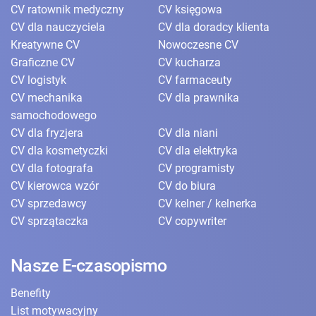
CV ratownik medyczny
CV księgowa
CV dla nauczyciela
CV dla doradcy klienta
Kreatywne CV
Nowoczesne CV
Graficzne CV
CV kucharza
CV logistyk
CV farmaceuty
CV mechanika
CV dla prawnika
samochodowego
CV dla fryzjera
CV dla niani
CV dla kosmetyczki
CV dla elektryka
CV dla fotografa
CV programisty
CV kierowca wzór
CV do biura
CV sprzedawcy
CV kelner / kelnerka
CV sprzątaczka
CV copywriter
Nasze E-czasopismo
Benefity
List motywacyjny