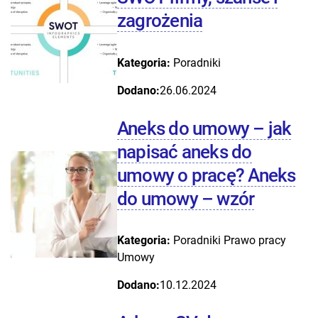
zagrożenia
Kategoria:
Poradniki
Dodano:
26.06.2024
Aneks do umowy – jak
napisać aneks do
umowy o pracę? Aneks
do umowy – wzór
Kategoria:
Poradniki
Prawo pracy
Umowy
Dodano:
10.12.2024