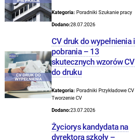
Kategoria:
Poradniki
Szukanie pracy
Dodano:
28.07.2026
CV druk do wypełnienia i
pobrania – 13
skutecznych wzorów CV
do druku
Kategoria:
Poradniki
Przykładowe CV
Tworzenie CV
Dodano:
23.07.2026
Życiorys kandydata na
dyrektora szkoły –