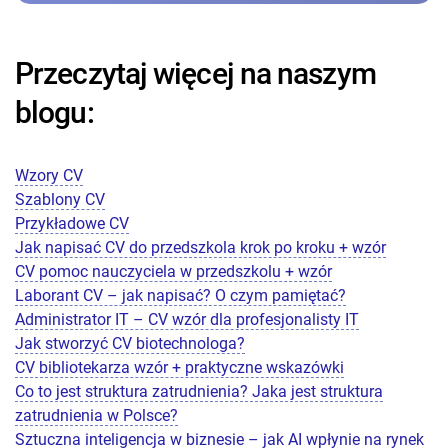
Przeczytaj więcej na naszym
blogu:
Wzory CV
Szablony CV
Przykładowe CV
Jak napisać CV do przedszkola krok po kroku + wzór
CV pomoc nauczyciela w przedszkolu + wzór
Laborant CV – jak napisać? O czym pamiętać?
Administrator IT – CV wzór dla profesjonalisty IT
Jak stworzyć CV biotechnologa?
CV bibliotekarza wzór + praktyczne wskazówki
Co to jest struktura zatrudnienia? Jaka jest struktura
zatrudnienia w Polsce?
Sztuczna inteligencja w biznesie – jak AI wpłynie na rynek