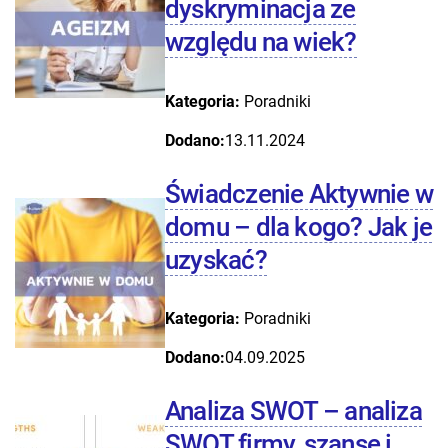
dyskryminacja ze
względu na wiek?
Kategoria:
Poradniki
Dodano:
13.11.2024
Świadczenie Aktywnie w
domu – dla kogo? Jak je
uzyskać?
Kategoria:
Poradniki
Dodano:
04.09.2025
Analiza SWOT – analiza
SWOT firmy, szanse i