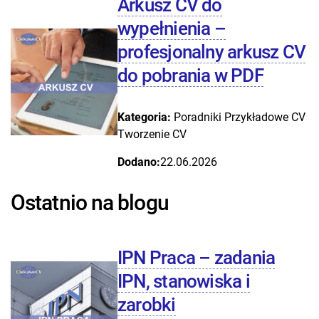
Arkusz CV do
wypełnienia –
profesjonalny arkusz CV
do pobrania w PDF
Kategoria:
Poradniki
Przykładowe CV
Tworzenie CV
Dodano:
22.06.2026
Ostatnio na blogu
IPN Praca – zadania
IPN, stanowiska i
zarobki