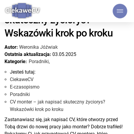
CV monter – jak napisać
skuteczny życiorys?
Wskazówki krok po kroku
Autor:
Weronika Jóźwiak
Ostatnia aktualizacja:
03.05.2025
Kategorie:
Poradniki
,
Jesteś tutaj:
CiekaweCV
E-czasopismo
Poradniki
CV monter – jak napisać skuteczny życiorys?
Wskazówki krok po kroku
Zastanawiasz się, jak napisać CV, które otworzy przed
Tobą drzwi do nowej pracy jako monter? Dobrze trafiłeś!
Pokażemy Ci, jak przygotować CV montera, które