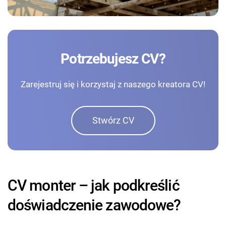
Potrzebujesz CV?
Zarejestruj się i korzystaj z naszego kreatora CV!
Stwórz CV
CV monter – jak podkreślić
doświadczenie zawodowe?