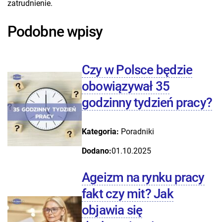
zatrudnienie.
Podobne wpisy
Czy w Polsce będzie
obowiązywał 35
godzinny tydzień pracy?
Kategoria:
Poradniki
Dodano:
01.10.2025
Ageizm na rynku pracy
fakt czy mit? Jak
objawia się