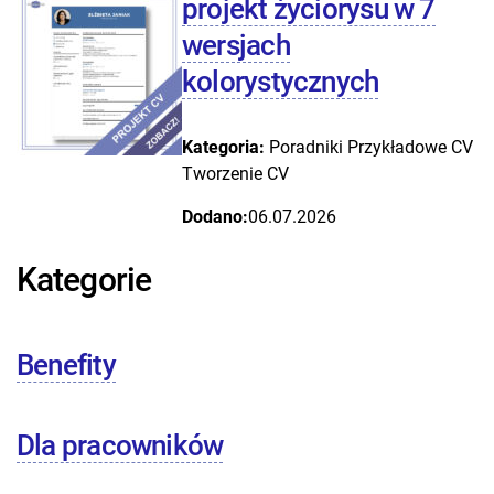
projekt życiorysu w 7
wersjach
kolorystycznych
Kategoria:
Poradniki
Przykładowe CV
Tworzenie CV
Dodano:
06.07.2026
Kategorie
Benefity
Dla pracowników