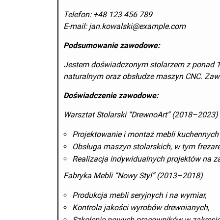
Telefon: +48 123 456 789
E-mail: jan.kowalski@example.com
Podsumowanie zawodowe:
Jestem doświadczonym stolarzem z ponad 10-
naturalnym oraz obsłudze maszyn CNC. Zaws
Doświadczenie zawodowe:
Warsztat Stolarski “DrewnoArt” (2018–2023)
Projektowanie i montaż mebli kuchennych 
Obsługa maszyn stolarskich, w tym frezar
Realizacja indywidualnych projektów na z
Fabryka Mebli “Nowy Styl” (2013–2018)
Produkcja mebli seryjnych i na wymiar,
Kontrola jakości wyrobów drewnianych,
Szkolenie nowych pracowników w zakresie 