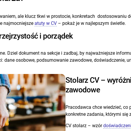
niem, ale klucz tkwi w prostocie, konkretach dostosowaniu do
je najmocniejsze
atuty w CV
– pokaż je w najlepszym świetle.
rzejrzystość i porządek
e. Dziel dokument na sekcje i zadbaj, by najważniejsze infor
ości: dane osobowe, podsumowanie zawodowe, doświadczenie, umi
Stolarz CV – wyróżn
zawodowe
Pracodawca chce wiedzieć, co p
konkretne zadania, którymi się
CV stolarz – wzór
doświadczen