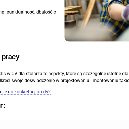
np. punktualność, dbałość o
y pracy
ić w CV dla stolarza te aspekty, które są szczególne istotne dla
dkreśl swoje doświadczenie w projektowaniu i montowaniu takic
 je do konkretnej oferty?
r: