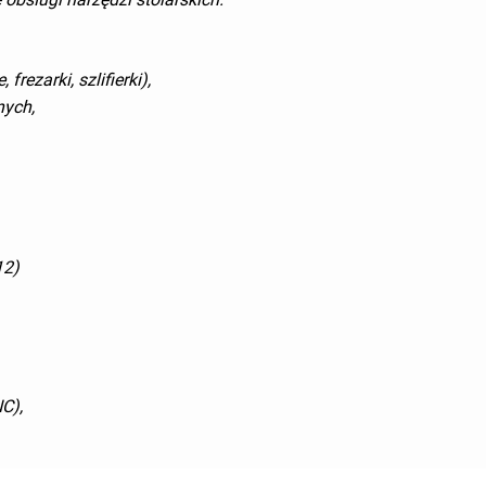
frezarki, szlifierki),
nych,
12)
C),