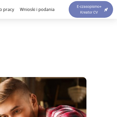
 Ciekawe CV
E-czasopismo+
o pracy
Wnioski i podania
Kreator CV