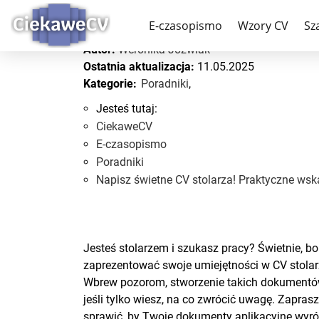
Napisz świetne CV sto
E-czasopismo
Wzory CV
Sz
Autor:
Weronika Jóźwiak
Ostatnia aktualizacja:
11.05.2025
Kategorie:
Poradniki
,
Jesteś tutaj:
CiekaweCV
E-czasopismo
Poradniki
Napisz świetne CV stolarza! Praktyczne ws
Jesteś stolarzem i szukasz pracy? Świetnie, bo
zaprezentować swoje umiejętności w CV stolar
Wbrew pozorom, stworzenie takich dokumentów
jeśli tylko wiesz, na co zwrócić uwagę. Zaprasz
sprawić, by Twoje dokumenty aplikacyjne wyró