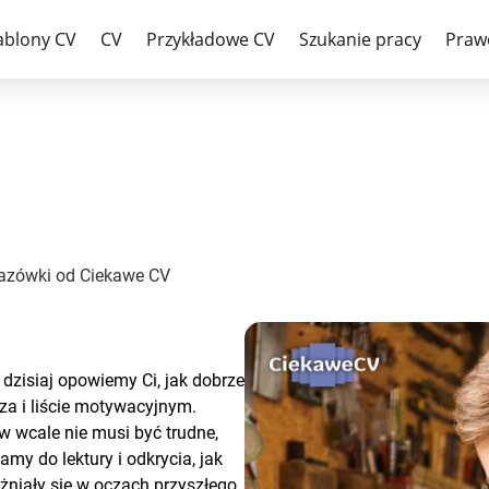
larza! Praktyczne wskazówki od
ablony CV
CV
Przykładowe CV
Szukanie pracy
Praw
kazówki od Ciekawe CV
 dzisiaj opowiemy Ci, jak dobrze
za i liście motywacyjnym.
 wcale nie musi być trudne,
amy do lektury i odkrycia, jak
żniały się w oczach przyszłego