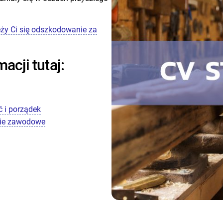
y Ci się odszkodowanie za
acji tutaj:
ć i porządek
nie zawodowe