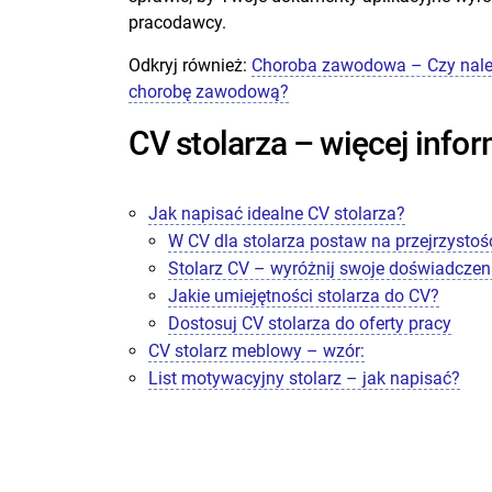
pracodawcy.
Odkryj również:
Choroba zawodowa – Czy należ
chorobę zawodową?
CV stolarza – więcej inform
Jak napisać idealne CV stolarza?
W CV dla stolarza postaw na przejrzystoś
Stolarz CV – wyróżnij swoje doświadcze
Jakie umiejętności stolarza do CV?
Dostosuj CV stolarza do oferty pracy
CV stolarz meblowy – wzór:
List motywacyjny stolarz – jak napisać?