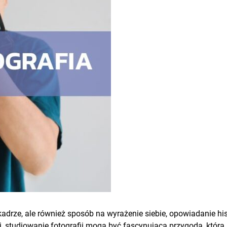
kadrze, ale również sposób na wyrażenie siebie, opowiadanie hist
, studiowanie fotografii mogą być fascynującą przygodą, która p