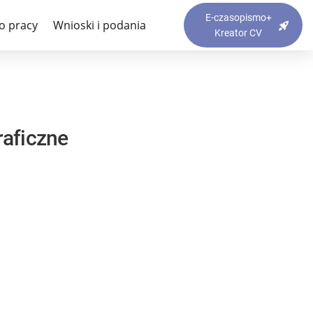
E-czasopismo+
o pracy
Wnioski i podania
Kreator CV
raficzne