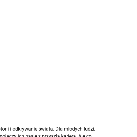
orii i odkrywanie świata. Dla młodych ludzi,
ołączy ich pasję z przyszłą karierą. Ale co