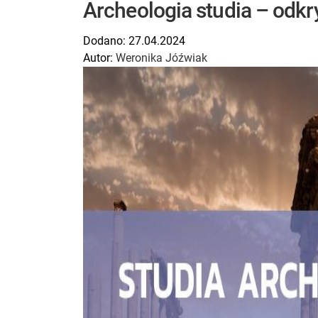
Archeologia studia – odk
Dodano:
27.04.2024
Autor:
Weronika Jóźwiak