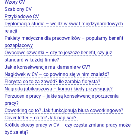
Wzory CV
Szablony CV
Przykładowe CV
Dyplomacja studia – wejdź w świat międzynarodowych
relacji
Pakiety medyczne dla pracowników – popularny benefit
pozapłacowy
Owocowe czwartki – czy to jeszcze benefit, czy już
standard w każdej firmie?
Jakie konsekwencje ma kłamanie w CV?
Nagłówek w CV – co powinno się w nim znaleźć?
Florysta co to za zawód? Ile zarabia florysta?
Nagroda jubileuszowa – komu i kiedy przysługuje?
Porzucenie pracy – jakie są konsekwencje porzucenia
pracy?
Coworking co to? Jak funkcjonują biura coworkingowe?
Cover letter – co to? Jak napisać?
Krótkie okresy pracy w CV – czy częsta zmiana pracy może
być zaletą?