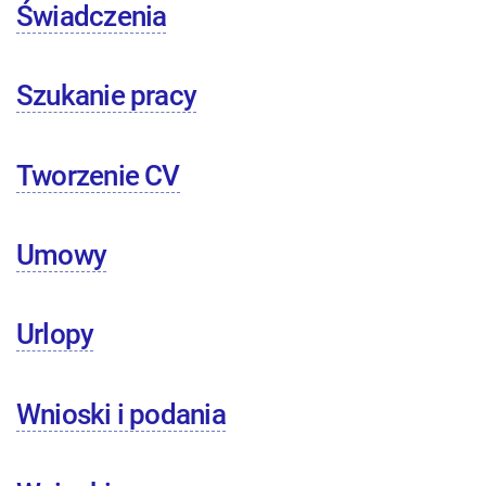
Świadczenia
Szukanie pracy
Tworzenie CV
Umowy
Urlopy
Wnioski i podania