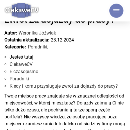
Kiedy i komu przysługuje
zwrot za dojazdy do pracy?
Autor:
Weronika Jóźwiak
Ostatnia aktualizacja:
23.12.2024
Kategorie:
Poradniki
,
Jesteś tutaj:
CiekaweCV
E-czasopismo
Poradniki
Kiedy i komu przysługuje zwrot za dojazdy do pracy?
Twoje miejsce pracy znajduje się w znacznej odległości od
miejscowości, w której mieszkasz? Dojazdy zajmują Ci nie
tylko dużo czasu, ale pochłaniają także sporą część
portfela? Nie wszyscy wiedzą, że osoby pracujące poza
miejscem zamieszkania lub daleko od siedziby firmy mogą