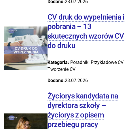
Dodano:
28.07.2026
CV druk do wypełnienia i
pobrania – 13
skutecznych wzorów CV
do druku
Kategoria:
Poradniki
Przykładowe CV
Tworzenie CV
Dodano:
23.07.2026
Życiorys kandydata na
dyrektora szkoły –
życiorys z opisem
przebiegu pracy