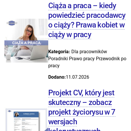
Ciąża a praca – kiedy
powiedzieć pracodawcy
o ciąży? Prawa kobiet w
ciąży w pracy
Kategoria:
Dla pracowników
Poradniki
Prawo pracy
Przewodnik po
pracy
Dodano:
11.07.2026
Projekt CV, który jest
skuteczny – zobacz
projekt życiorysu w 7
wersjach