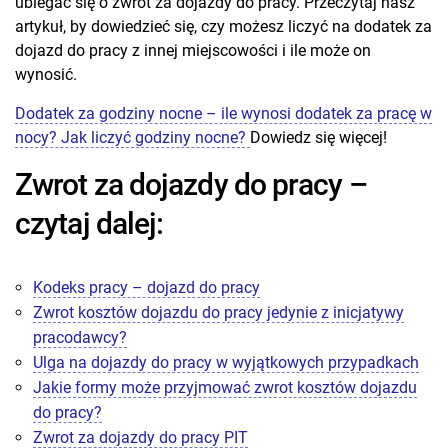
ubiegać się o zwrot za dojazdy do pracy. Przeczytaj nasz
artykuł, by dowiedzieć się, czy możesz liczyć na dodatek za
dojazd do pracy z innej miejscowości i ile może on
wynosić.
Dodatek za godziny nocne – ile wynosi dodatek za pracę w
nocy? Jak liczyć godziny nocne?
Dowiedz się więcej!
Zwrot za dojazdy do pracy –
czytaj dalej:
Kodeks pracy – dojazd do pracy
Zwrot kosztów dojazdu do pracy jedynie z inicjatywy
pracodawcy?
Ulga na dojazdy do pracy w wyjątkowych przypadkach
Jakie formy może przyjmować zwrot kosztów dojazdu
do pracy?
Zwrot za dojazdy do pracy PIT