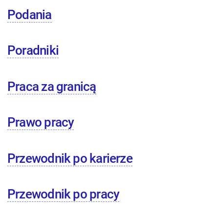
Podania
Poradniki
Praca za granicą
Prawo pracy
Przewodnik po karierze
Przewodnik po pracy