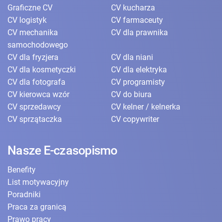
Graficzne CV
CV kucharza
CV logistyk
CV farmaceuty
CV mechanika
CV dla prawnika
samochodowego
CV dla fryzjera
CV dla niani
CV dla kosmetyczki
CV dla elektryka
CV dla fotografa
CV programisty
CV kierowca wzór
CV do biura
CV sprzedawcy
CV kelner / kelnerka
CV sprzątaczka
CV copywriter
Nasze E-czasopismo
Benefity
List motywacyjny
Poradniki
Praca za granicą
Prawo pracy