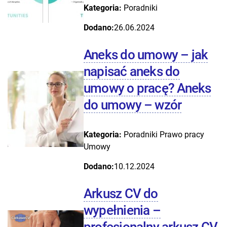
Kategoria:
Poradniki
Dodano:
26.06.2024
Aneks do umowy – jak
napisać aneks do
umowy o pracę? Aneks
do umowy – wzór
Kategoria:
Poradniki
Prawo pracy
Umowy
Dodano:
10.12.2024
Arkusz CV do
wypełnienia –