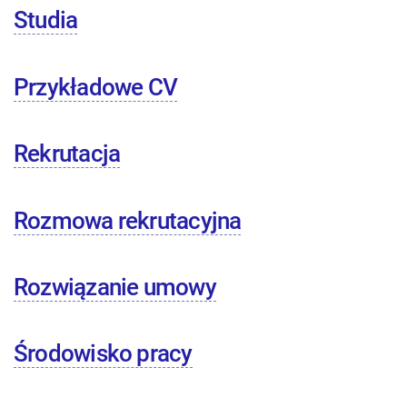
Studia
Przykładowe CV
Rekrutacja
Rozmowa rekrutacyjna
Rozwiązanie umowy
Środowisko pracy