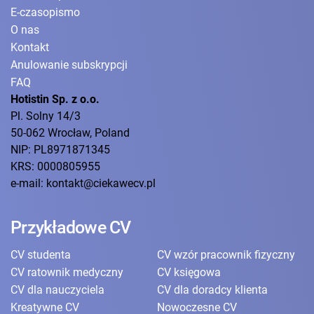
E-czasopismo
O nas
Kontakt
Anulowanie subskrypcji
FAQ
Hotistin Sp. z o.o.
Pl. Solny 14/3
50-062 Wrocław, Poland
NIP: PL8971871345
KRS: 0000805955
e-mail: kontakt@ciekawecv.pl
Przykładowe CV
CV studenta
CV wzór pracownik fizyczny
CV ratownik medyczny
CV księgowa
CV dla nauczyciela
CV dla doradcy klienta
Kreatywne CV
Nowoczesne CV