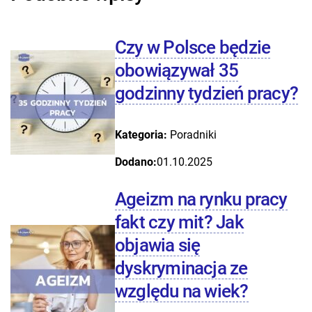
Czy w Polsce będzie
obowiązywał 35
godzinny tydzień pracy?
Kategoria:
Poradniki
Dodano:
01.10.2025
Ageizm na rynku pracy
fakt czy mit? Jak
objawia się
dyskryminacja ze
względu na wiek?