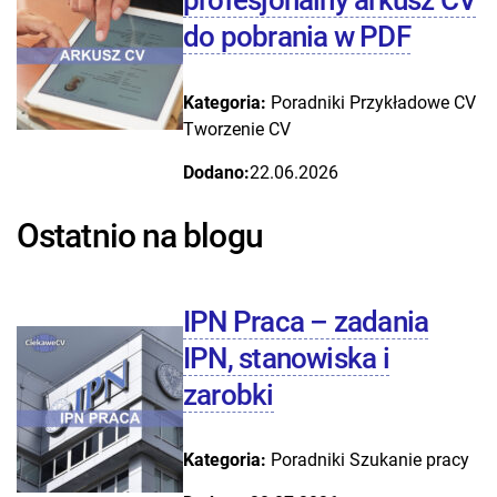
profesjonalny arkusz CV
do pobrania w PDF
Kategoria:
Poradniki
Przykładowe CV
Tworzenie CV
Dodano:
22.06.2026
Ostatnio na blogu
IPN Praca – zadania
IPN, stanowiska i
zarobki
Kategoria:
Poradniki
Szukanie pracy