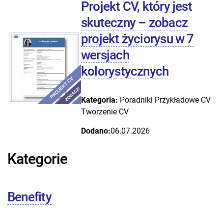
Projekt CV, który jest
skuteczny – zobacz
projekt życiorysu w 7
wersjach
kolorystycznych
Kategoria:
Poradniki
Przykładowe CV
Tworzenie CV
Dodano:
06.07.2026
Kategorie
Benefity