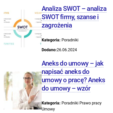
Analiza SWOT – analiza
SWOT firmy, szanse i
zagrożenia
Kategoria:
Poradniki
Dodano:
26.06.2024
Aneks do umowy – jak
napisać aneks do
umowy o pracę? Aneks
do umowy – wzór
Kategoria:
Poradniki
Prawo pracy
Umowy