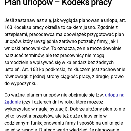
Plan urlopów – Kodeks pracy
Jeśli zastanawiasz się, jak wygląda planowanie urlopu, art.
163 Kodeksu pracy określa to całkiem jasno. Zgodnie z
przepisami, pracodawca ma obowiązek przygotować plan
urlopów, który uwzględnia zarówno potrzeby firmy, jak i
wnioski pracowników. To oznacza, ze nie może dowolnie
narzucać terminów, ale tez pracownicy nie mogą
samodzielnie wpisywać się w kalendarz bez żadnych
ustaleń. Art. 163 kp podkreśla, że kluczem jest zachowanie
równowagi: z jednej strony ciągłość pracy, z drugiej prawo
do wypoczynku.
Co ważne, planem urlopów nie obejmuje się tzw.
urlopu na
żądanie
(czyli czterech dni w roku, które możesz
wykorzystać w nagłej sytuacji). Dobrze ułożony plan to nie
tylko kwestia przepisów, ale też duże ułatwienie w
codziennym funkcjonowaniu firmy i sposób na uniknięcie
spięć w zespole. Dlatego warto wiedzieć, że planowanie