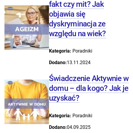
fakt czy mit? Jak
objawia się
dyskryminacja ze
względu na wiek?
Kategoria:
Poradniki
Dodano:
13.11.2024
Świadczenie Aktywnie w
domu – dla kogo? Jak je
uzyskać?
Kategoria:
Poradniki
Dodano:
04.09.2025