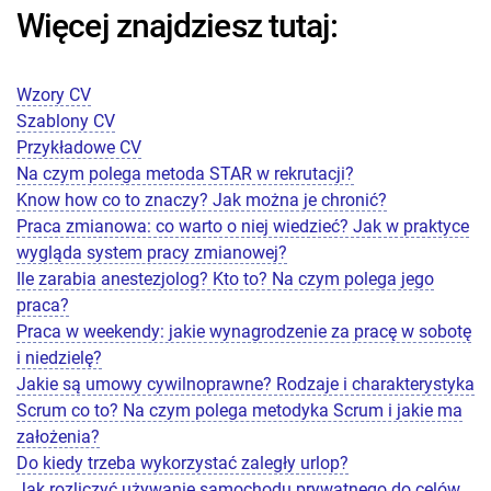
Więcej znajdziesz tutaj:
Wzory CV
Szablony CV
Przykładowe CV
Na czym polega metoda STAR w rekrutacji?
Know how co to znaczy? Jak można je chronić?
Praca zmianowa: co warto o niej wiedzieć? Jak w praktyce
wygląda system pracy zmianowej?
Ile zarabia anestezjolog? Kto to? Na czym polega jego
praca?
Praca w weekendy: jakie wynagrodzenie za pracę w sobotę
i niedzielę?
Jakie są umowy cywilnoprawne? Rodzaje i charakterystyka
Scrum co to? Na czym polega metodyka Scrum i jakie ma
założenia?
Do kiedy trzeba wykorzystać zaległy urlop?
Jak rozliczyć używanie samochodu prywatnego do celów