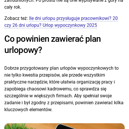
zatrudnionych. Po prostu nie są one wypisywane z góry na
cały rok.
Zobacz też:
Ile dni urlopu przysługuje pracownikowi? 20
czy 26 dni urlopu? Urlop wypoczynkowy 2025
Co powinien zawierać plan
urlopowy?
Dobrze przygotowany plan urlopów wypoczynkowych to
nie tylko kwestia przepisów, ale przede wszystkim
praktyczne narzędzie, które ułatwia organizację pracy i
zapobiega chaosowi kadrowemu, co sprawdza się
szczególnie w większych firmach. Aby spełniał swoje
zadanie i był zgodny z przepisami, powinien zawierać kilka
kluczowych elementów.