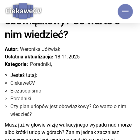
Czy plan urlopów jest
obowiązkowy? Co warto o
nim wiedzieć?
Autor:
Weronika Jóźwiak
Ostatnia aktualizacja:
18.11.2025
Kategorie:
Poradniki
,
Jesteś tutaj:
CiekaweCV
E-czasopismo
Poradniki
Czy plan urlopów jest obowiązkowy? Co warto o nim
wiedzieć?
Masz już w głowie wizję wakacyjnego wypadu nad morze
albo krótki urlop w górach? Zanim jednak zaczniesz
rezerwować noclegi, warto sprawdzić, co na temat