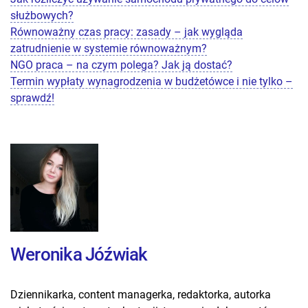
służbowych?
Równoważny czas pracy: zasady – jak wygląda
zatrudnienie w systemie równoważnym?
NGO praca – na czym polega? Jak ją dostać?
Termin wypłaty wynagrodzenia w budżetówce i nie tylko –
sprawdź!
Weronika Jóźwiak
Dziennikarka, content managerka, redaktorka, autorka