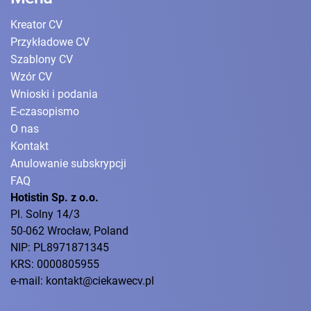
Kreator CV
Przykładowe CV
Szablony CV
Wzór CV
Wnioski i podania
E-czasopismo
O nas
Kontakt
Anulowanie subskrypcji
FAQ
Hotistin Sp. z o.o.
Pl. Solny 14/3
50-062 Wrocław, Poland
NIP: PL8971871345
KRS: 0000805955
e-mail: kontakt@ciekawecv.pl