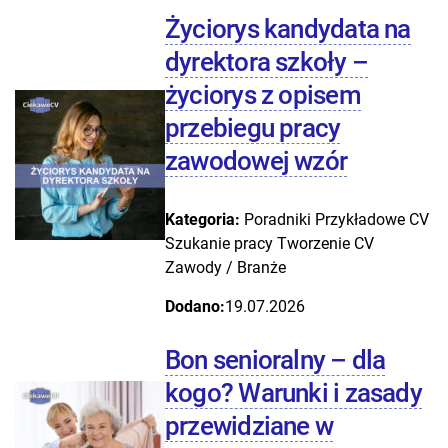
Życiorys kandydata na
dyrektora szkoły –
życiorys z opisem
przebiegu pracy
zawodowej wzór
Kategoria:
Poradniki
Przykładowe CV
Szukanie pracy
Tworzenie CV
Zawody / Branże
Dodano:
19.07.2026
Bon senioralny – dla
kogo? Warunki i zasady
przewidziane w