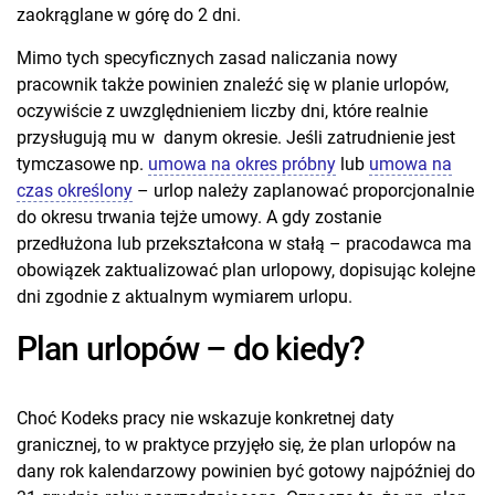
zaokrąglane w górę do 2 dni.
Mimo tych specyficznych zasad naliczania nowy
pracownik także powinien znaleźć się w planie urlopów,
oczywiście z uwzględnieniem liczby dni, które realnie
przysługują mu w danym okresie. Jeśli zatrudnienie jest
tymczasowe np.
umowa na okres próbny
lub
umowa na
czas określony
– urlop należy zaplanować proporcjonalnie
do okresu trwania tejże umowy. A gdy zostanie
przedłużona lub przekształcona w stałą – pracodawca ma
obowiązek zaktualizować plan urlopowy, dopisując kolejne
dni zgodnie z aktualnym wymiarem urlopu.
Plan urlopów – do kiedy?
Choć Kodeks pracy nie wskazuje konkretnej daty
granicznej, to w praktyce przyjęło się, że plan urlopów na
dany rok kalendarzowy powinien być gotowy najpóźniej do