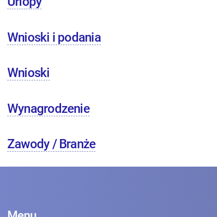
Urlopy
Wnioski i podania
Wnioski
Wynagrodzenie
Zawody / Branże
Menu