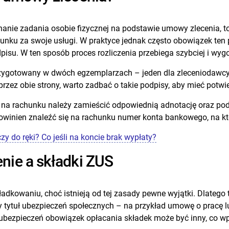
onanie zadania osobie fizycznej na podstawie umowy zlecenia, 
unku za swoje usługi. W praktyce jednak często obowiązek ten
pisu. W ten sposób proces rozliczenia przebiega szybciej i wygo
gotowany w dwóch egzemplarzach – jeden dla zleceniodawcy, a 
ez obie strony, warto zadbać o takie podpisy, aby mieć potwier
 na rachunku należy zamieścić odpowiednią adnotację oraz podp
owinien znaleźć się na rachunku numer konta bankowego, na kt
y do ręki? Co jeśli na koncie brak wypłaty?
nie a składki ZUS
owaniu, choć istnieją od tej zasady pewne wyjątki. Dlatego ta
y tytuł ubezpieczeń społecznych – na przykład umowę o pracę 
 ubezpieczeń obowiązek opłacania składek może być inny, co w