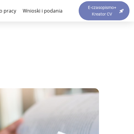
E-czasopismo+
o pracy
Wnioski i podania
Kreator CV