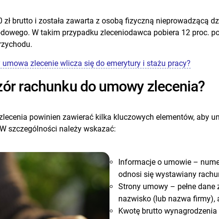
zł brutto i została zawarta z osobą fizyczną nieprowadzącą dzi
owego. W takim przypadku zleceniodawca pobiera 12 proc. pod
rzychodu.
umowa zlecenie wlicza się do emerytury i stażu pracy?
zór rachunku do umowy zlecenia?
ecenia powinien zawierać kilka kluczowych elementów, aby u
 W szczególności należy wskazać:
Informacje o umowie – numer
odnosi się wystawiany rachu
Strony umowy – pełne dane zl
nazwisko (lub nazwa firmy), 
Kwotę brutto wynagrodzenia