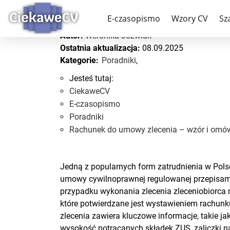
Rachunek do umowy zle
E-czasopismo
Wzory CV
Sz
Autor:
Weronika Jóźwiak
Ostatnia aktualizacja:
08.09.2025
Kategorie:
Poradniki
,
Jesteś tutaj:
CiekaweCV
E-czasopismo
Poradniki
Rachunek do umowy zlecenia – wzór i omów
Jedną z popularnych form zatrudnienia w Pols
umowy cywilnoprawnej regulowanej przepisam
przypadku wykonania zlecenia zleceniobiorca
które potwierdzane jest wystawieniem rachu
zlecenia zawiera kluczowe informacje, takie j
wysokość potrącanych składek ZUS, zaliczki 