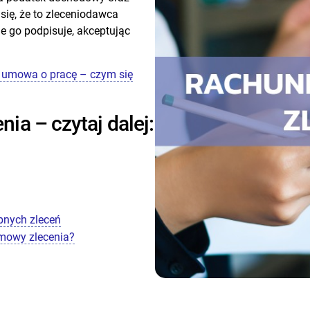
się, że to zleceniodawca
ie go podpisuje, akceptując
 umowa o pracę – czym się
a – czytaj dalej:
bnych zleceń
umowy zlecenia?