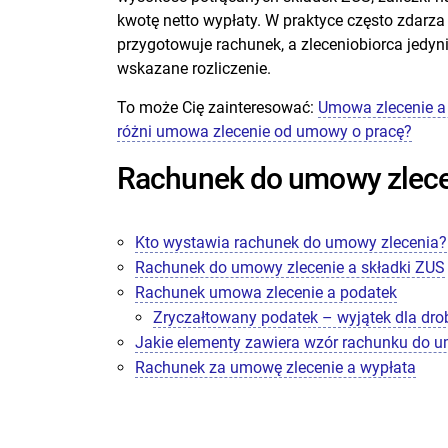
kwotę netto wypłaty. W praktyce często zdarza 
przygotowuje rachunek, a zleceniobiorca jedyn
wskazane rozliczenie.
To może Cię zainteresować:
Umowa zlecenie a
różni umowa zlecenie od umowy o pracę?
Rachunek do umowy zleceni
Kto wystawia rachunek do umowy zlecenia?
Rachunek do umowy zlecenie a składki ZUS
Rachunek umowa zlecenie a podatek
Zryczałtowany podatek – wyjątek dla dro
Jakie elementy zawiera wzór rachunku do 
Rachunek za umowę zlecenie a wypłata