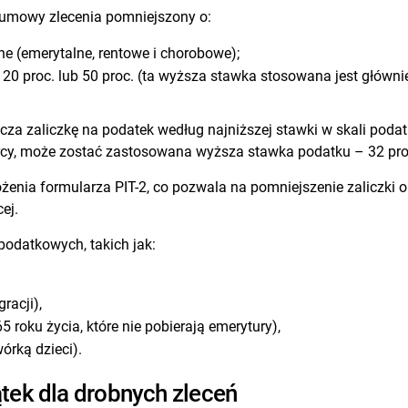
umowy zlecenia pomniejszony o:
ne (emerytalne, rentowe i chorobowe);
0 proc. lub 50 proc. (ta wyższa stawka stosowana jest głównie
icza zaliczkę na podatek według najniższej stawki w skali pod
rcy, może zostać zastosowana wyższa stawka podatku – 32 pro
enia formularza PIT-2, co pozwala na pomniejszenie zaliczki o
ej.
podatkowych, takich jak:
racji),
 roku życia, które nie pobierają emerytury),
órką dzieci).
tek dla drobnych zleceń