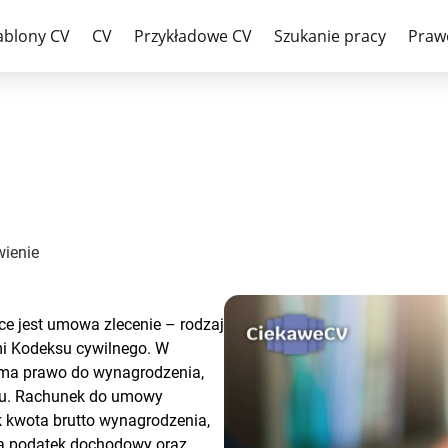
cenia – wzór i omówienie
ablony CV
CV
Przykładowe CV
Szukanie pracy
Praw
ienie
ce jest umowa zlecenie – rodzaj
i Kodeksu cywilnego. W
 ma prawo do wynagrodzenia,
nku. Rachunek do umowy
ak kwota brutto wynagrodzenia,
na podatek dochodowy oraz