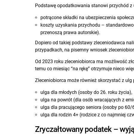
Podstawę opodatkowania stanowi przychód z 
potrącone składki na ubezpieczenia społecz
koszty uzyskania przychodu – standardowo 2
przenoszą prawa autorskie).
Dopiero od takiej podstawy zleceniodawca nal
przypadkach, na pisemny wniosek zleceniobio
Od 2023 roku zleceniobiorca ma możliwość złoż
temu co miesiąc “na rękę” otrzymuje nieco więc
Zleceniobiorca może również skorzystać z ulg 
ulga dla młodych (osoby do 26. roku życia),
ulga na powrót (dla osób wracających z emig
ulga dla pracującego seniora (osoby po 60/65
ulga dla rodzin 4+ (rodzice z co najmniej czw
Zryczałtowany podatek – wyją