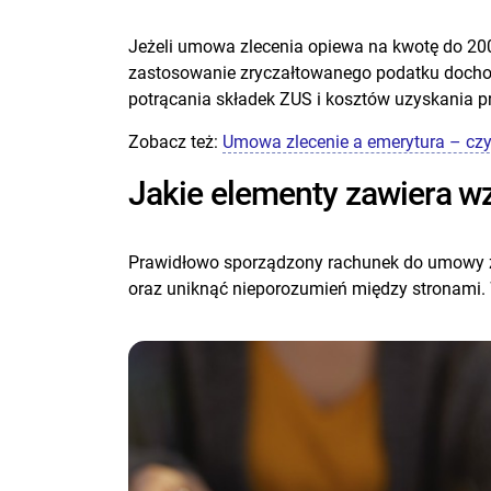
Jeżeli umowa zlecenia opiewa na kwotę do 200 
zastosowanie zryczałtowanego podatku dochod
potrącania składek ZUS i kosztów uzyskania p
Zobacz też:
Umowa zlecenie a emerytura – czy 
Jakie elementy zawiera w
Prawidłowo sporządzony rachunek do umowy zl
oraz uniknąć nieporozumień między stronami.