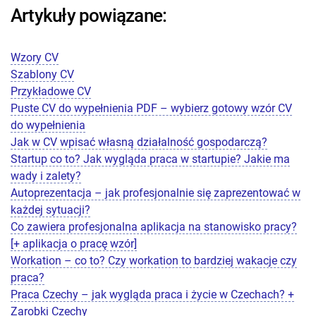
Artykuły powiązane:
Wzory CV
Szablony CV
Przykładowe CV
Puste CV do wypełnienia PDF – wybierz gotowy wzór CV
do wypełnienia
Jak w CV wpisać własną działalność gospodarczą?
Startup co to? Jak wygląda praca w startupie? Jakie ma
wady i zalety?
Autoprezentacja – jak profesjonalnie się zaprezentować w
każdej sytuacji?
Co zawiera profesjonalna aplikacja na stanowisko pracy?
[+ aplikacja o pracę wzór]
Workation – co to? Czy workation to bardziej wakacje czy
praca?
Praca Czechy – jak wygląda praca i życie w Czechach? +
Zarobki Czechy