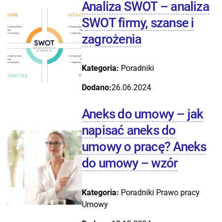
Analiza SWOT – analiza
SWOT firmy, szanse i
zagrożenia
Kategoria:
Poradniki
Dodano:
26.06.2024
Aneks do umowy – jak
napisać aneks do
umowy o pracę? Aneks
do umowy – wzór
Kategoria:
Poradniki
Prawo pracy
Umowy