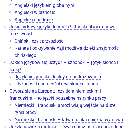
Angielski językiem globalnym
Angielski w biznesie
Angielski i podróże
Jakie ciekawe języki do nauki? Chiński otwiera nowe
możliwości!
Chiński język przyszłości
Kariera i odkrywanie Azji możliwa dzięki znajomości
chińskiego
Jakich języków się uczyć? Hiszpański – język słońca i
salsy!
Język hiszpański idealny do podróżowania
Hiszpański dla miłośników słońca i tańca
Otwórz się na Europę z językiem niemieckim i
francuskim – to języki potrzebne na rynku pracy
Niemiecki i francuski umożliwiają wejście na duże
rynki pracy
Niemiecki i francuski – łatwa nauka i piękna wymowa
Język rosyjski i arabski – języki coraz bardziej pożądane