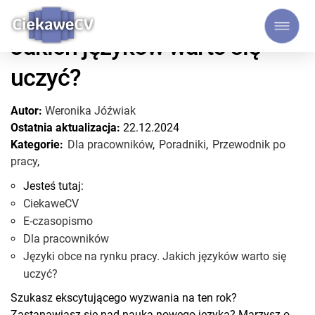
Języki obce na rynku pracy.
Jakich języków warto się
uczyć?
Autor:
Weronika Jóźwiak
Ostatnia aktualizacja:
22.12.2024
Kategorie:
Dla pracowników
,
Poradniki
,
Przewodnik po
pracy
,
Jesteś tutaj:
CiekaweCV
E-czasopismo
Dla pracowników
Języki obce na rynku pracy. Jakich języków warto się
uczyć?
Szukasz ekscytującego wyzwania na ten rok?
Zastanawiasz się nad nauką nowego języka? Marzysz o