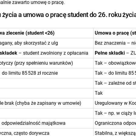
rmalnie zawarto umowę o pracę.
 życia a umowa o pracę student do 26. roku życi
a zlecenie (student <26)
Umowa o pracę (st
any, aby skorzystać z ulg
Bez znaczenia – ni
 składek
– student zwolniony z opłacania
Pełne składki
– ZU
otyczy (przy spełnieniu warunków)
Tak – obowiązkowo 
 do limitu 85 528 zł rocznie
Tak – do limitu 85 
Tak – zależne od st
Tak
e brak (chyba że zapisany w umowie)
Uregulowany w Kod
Tak – np. w ciąży 
a odpowiedzialność majątkowa
Ograniczona odpow
yczna, często dorywcza
Stabilna, z większ