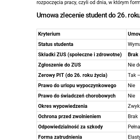
rozpoczęcia pracy, czyli od dnia, w którym fo
Umowa zlecenie student do 26. roku
Kryterium
Umow
Status studenta
Wymag
Składki ZUS (społeczne i zdrowotne)
Brak
Zgłoszenie do ZUS
Nie d
Zerowy PIT (do 26. roku życia)
Tak –
Prawo do urlopu wypoczynkowego
Nie
Prawo do świadczeń chorobowych
Nie
Okres wypowiedzenia
Zwykl
Ochrona przed zwolnieniem
Brak
Odpowiedzialność za szkody
Pełn
Forma zatrudnienia
Elast