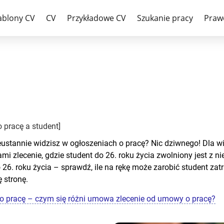
oku życia [+umowa o pracę a st
ablony CV
CV
Przykładowe CV
Szukanie pracy
Praw
 pracę a student]
eustannie widzisz w ogłoszeniach o pracę? Nic dziwnego! Dla w
zlecenie, gdzie student do 26. roku życia zwolniony jest z niek
26. roku życia – sprawdź, ile na rękę może zarobić student za
 stronę.
 pracę – czym się różni umowa zlecenie od umowy o pracę?