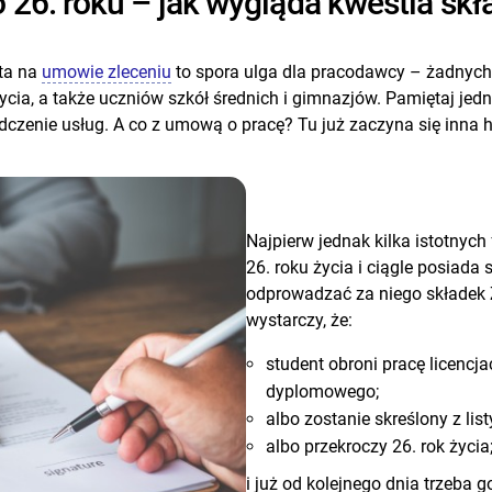
26. roku – jak wygląda kwestia skł
ta na
umowie zleceniu
to spora ulga dla pracodawcy – żadnych
ycia, a także uczniów szkół średnich i gimnazjów. Pamiętaj jed
zenie usług. A co z umową o pracę? Tu już zaczyna się inna hi
Najpierw jednak kilka istotnych 
26. roku życia i ciągle posiada
odprowadzać za niego składek 
wystarczy, że:
student obroni pracę licencj
dyplomowego;
albo zostanie skreślony z lis
albo przekroczy 26. rok życia
i już od kolejnego dnia trzeba 