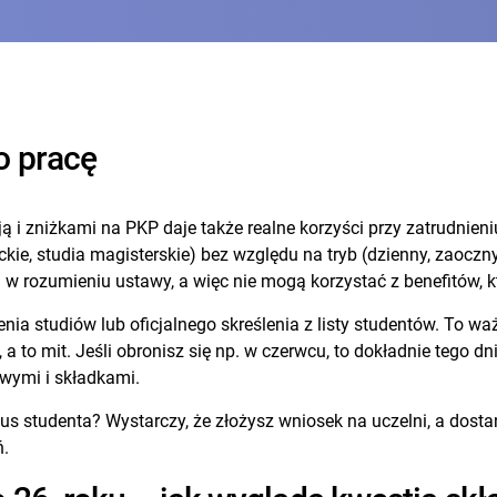
o pracę
ą i zniżkami na PKP daje także realne korzyści przy zatrudnieni
jackie, studia magisterskie) bez względu na tryb (dzienny, zaoc
a w rozumieniu ustawy, a więc nie mogą korzystać z benefitów, k
a studiów lub oficjalnego skreślenia z listy studentów. To waż
a to mit. Jeśli obronisz się np. w czerwcu, to dokładnie tego dn
owymi i składkami.
us studenta? Wystarczy, że złożysz wniosek na uczelni, a dost
ń.