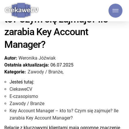
Key Account Manager – kto
to? Czym się zajmuje? Ile
zarabia Key Account
Manager?
Autor:
Weronika Jóźwiak
Ostatnia aktualizacja:
06.07.2025
Kategorie:
Zawody / Branże
,
Jesteś tutaj:
CiekaweCV
E-czasopismo
Zawody / Branże
Key Account Manager – kto to? Czym się zajmuje? Ile
zarabia Key Account Manager?
Relacje z kluczowymi klientami mają ogromne znaczenie