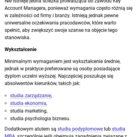
Nie istnieje jedna ścieżka prowadząca do zawodu Key
Account Managera, ponieważ wymagania często różnią się
w zależności od firmy i branży. Istnieją jednak pewne
uniwersalne oczekiwania pracodawców, które warto
spełnić, aby zwiększyć swoje szanse na objęcie tego
stanowiska.
Wykształcenie
Minimalnym wymaganiem jest wykształcenie średnie,
jednak w praktyce preferowane są osoby posiadające
dyplom uczelni wyższej. Najczęściej poszukuje się
absolwentów kierunków, takich jak:
studia zarządzanie
,
studia ekonomia
,
studia marketing,
studia psychologia biznesu.
Dodatkowym atutem są
studia podyplomowe
lub
studia
MBA
, szczególnie jeśli obejmują zagadnienia związane z