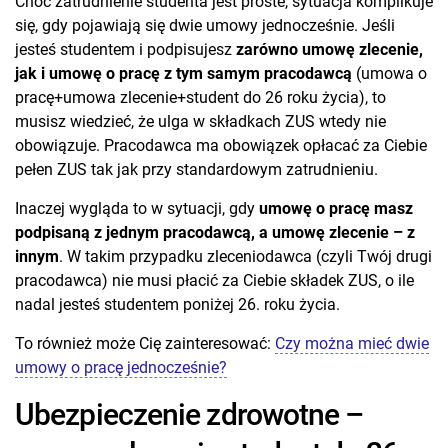
Choć zatrudnienie studenta jest proste, sytuacja komplikuje
się, gdy pojawiają się dwie umowy jednocześnie. Jeśli
jesteś studentem i podpisujesz
zarówno umowę zlecenie,
jak i umowę o pracę z tym samym pracodawcą
(umowa o
pracę+umowa zlecenie+student do 26 roku życia), to
musisz wiedzieć, że ulga w składkach ZUS wtedy nie
obowiązuje. Pracodawca ma obowiązek opłacać za Ciebie
pełen ZUS tak jak przy standardowym zatrudnieniu.
Inaczej wygląda to w sytuacji, gdy
umowę o pracę masz
podpisaną z jednym pracodawcą, a umowę zlecenie – z
innym
. W takim przypadku zleceniodawca (czyli Twój drugi
pracodawca) nie musi płacić za Ciebie składek ZUS, o ile
nadal jesteś studentem poniżej 26. roku życia.
To również może Cię zainteresować:
Czy można mieć dwie
umowy o pracę jednocześnie?
Ubezpieczenie zdrowotne –