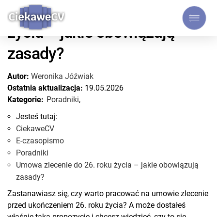
Umowa zlecenie do 26. roku
życia – jakie obowiązują
zasady?
Autor:
Weronika Jóźwiak
Ostatnia aktualizacja:
19.05.2026
Kategorie:
Poradniki
,
Jesteś tutaj:
CiekaweCV
E-czasopismo
Poradniki
Umowa zlecenie do 26. roku życia – jakie obowiązują
zasady?
Zastanawiasz się, czy warto pracować na umowie zlecenie
przed ukończeniem 26. roku życia? A może dostałeś
właśnie taką propozycję i chcesz wiedzieć, czy to się