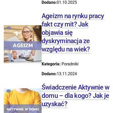
Dodano:
01.10.2025
Ageizm na rynku pracy
fakt czy mit? Jak
objawia się
dyskryminacja ze
względu na wiek?
Kategoria:
Poradniki
Dodano:
13.11.2024
Świadczenie Aktywnie w
domu – dla kogo? Jak je
uzyskać?