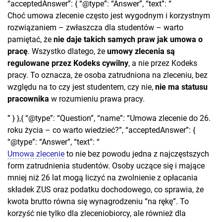
“acceptedAnswer”: { “@type”: “Answer”, “text”: “
Choć umowa zlecenie często jest wygodnym i korzystnym
rozwiązaniem – zwłaszcza dla studentów – warto
pamiętać, że
nie daje takich samych praw jak umowa o
pracę
. Wszystko dlatego, że
umowy zlecenia są
regulowane przez Kodeks cywilny
, a nie przez Kodeks
pracy. To oznacza, że osoba zatrudniona na zleceniu, bez
względu na to czy jest studentem, czy nie,
nie ma statusu
pracownika
w rozumieniu prawa pracy.
” } },{ “@type”: “Question”, “name”: “Umowa zlecenie do 26.
roku życia – co warto wiedzieć?”, “acceptedAnswer”: {
“@type”: “Answer”, “text”: “
Umowa zlecenie
to nie bez powodu jedna z najczęstszych
form zatrudnienia studentów. Osoby uczące się i mające
mniej niż 26 lat mogą liczyć na zwolnienie z opłacania
składek ZUS oraz podatku dochodowego, co sprawia, że
kwota brutto równa się wynagrodzeniu “na rękę”. To
korzyść nie tylko dla zleceniobiorcy, ale również dla