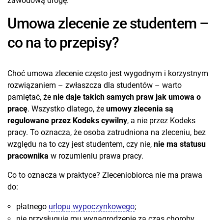
zawodową drogę.
Umowa zlecenie ze studentem –
co na to przepisy?
Choć umowa zlecenie często jest wygodnym i korzystnym
rozwiązaniem – zwłaszcza dla studentów – warto
pamiętać, że
nie daje takich samych praw jak umowa o
pracę
. Wszystko dlatego, że
umowy zlecenia są
regulowane przez Kodeks cywilny
, a nie przez Kodeks
pracy. To oznacza, że osoba zatrudniona na zleceniu, bez
względu na to czy jest studentem, czy nie,
nie ma statusu
pracownika
w rozumieniu prawa pracy.
Co to oznacza w praktyce? Zleceniobiorca nie ma prawa
do:
płatnego
urlopu wypoczynkowego
;
nie przysługuje mu wynagrodzenie za czas choroby,