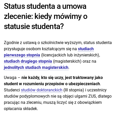
Status studenta a umowa
zlecenie: kiedy mówimy o
statusie studenta?
Zgodnie z ustawą o szkolnictwie wyższym, status studenta
przysługuje osobom kształcącym się na
studiach
pierwszego stopnia
(licencjackich lub inżynierskich),
studiach
drugiego stopnia
(magisterskich) oraz na
jednolitych studiach magisterskich
.
Uwaga –
nie każdy, kto się uczy, jest traktowany jako
student w rozumieniu przepisów o ubezpieczeniach
.
Studenci
studiów doktoranckich
(III stopnia) i uczestnicy
studiów podyplomowych nie są objęci ulgami ZUS, dlatego
pracując na zleceniu, muszą liczyć się z obowiązkiem
opłacania składek.