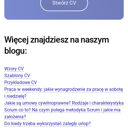
Stwórz CV
Więcej znajdziesz na naszym
blogu:
Wzory CV
Szablony CV
Przykładowe CV
Praca w weekendy: jakie wynagrodzenie za pracę w sobotę
i niedzielę?
Jakie są umowy cywilnoprawne? Rodzaje i charakterystyka
Scrum co to? Na czym polega metodyka Scrum i jakie ma
założenia?
Do kiedy trzeba wykorzystać zaległy urlop?