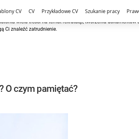
ablony CV
CV
Przykładowe CV
Szukanie pracy
Praw
utorka wielu treści na temat rekrutacji, tworzenia dokumentów a
 Ci znaleźć zatrudnienie.
ć? O czym pamiętać?