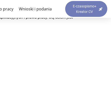
E-czasopismo+
o pracy
Wnioski i podania
Kreator CV
plikacyjnych i prawa pracy. Jej celem jest