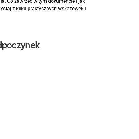
nia. Co zawrzeć w tym dokumencie i jak
zystaj z kilku praktycznych wskazówek i
odpoczynek