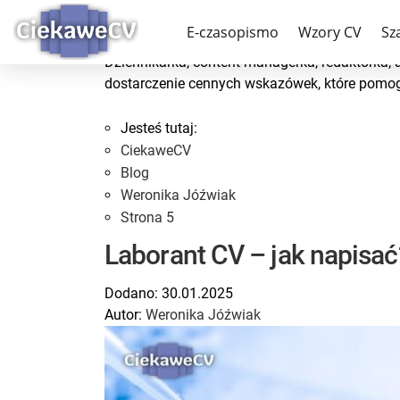
Weronika Jóźwiak
E-czasopismo
Wzory CV
Sz
Dziennikarka, content managerka, redaktorka, a
dostarczenie cennych wskazówek, które pomogą
Jesteś tutaj:
CiekaweCV
Blog
Weronika Jóźwiak
Strona 5
Laborant CV – jak napisa
Dodano:
30.01.2025
Autor:
Weronika Jóźwiak